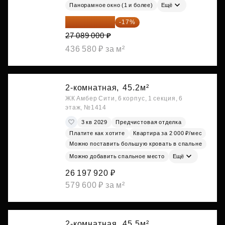
Панорамное окно (1 и более)
Ещё
22 483 870 ₽
-17%
27 089 000 ₽
436 580 ₽ за м²
2-комнатная,
45.2м²
ЖК Амбер Сити, 6 корпус, 1 секция, 6
этаж, №1414
3 кв 2029
Предчистовая отделка
Платите как хотите
Квартира за 2 000 ₽/мес
Можно поставить большую кровать в спальне
Можно добавить спальное место
Ещё
26 197 920 ₽
579 600 ₽ за м²
2-комнатная,
45.5м²