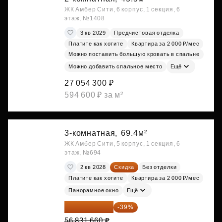
ЖК Амбер Сити, 6 корпус, 1 секция, 6
этаж, №1408
3 кв 2029
Предчистовая отделка
Платите как хотите
Квартира за 2 000 ₽/мес
Можно поставить большую кровать в спальне
Можно добавить спальное место
Ещё
27 054 300 ₽
594 600 ₽ за м²
3-комнатная,
69.4м²
ЖК Амбер Сити, 5 корпус, 1 секция, 6
этаж, №694
2 кв 2028
Скидка
Без отделки
Платите как хотите
Квартира за 2 000 ₽/мес
Панорамное окно
Ещё
34 667 313 ₽
-39%
56 831 660 ₽