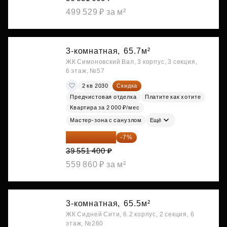
499 529 ₽ за м²
3-комнатная,
65.7м²
ЖК Симоновский Вал, 3 корпус, 3 секция,
6 этаж, №57
2 кв 2030
Скидка
Предчистовая отделка
Платите как хотите
Квартира за 2 000 ₽/мес
Мастер-зона с санузлом
Ещё
36 782 802 ₽
-7%
39 551 400 ₽
559 860 ₽ за м²
3-комнатная,
65.5м²
ЖК Сидней Сити, 6.2 корпус, 2 секция, 6
этаж, №260