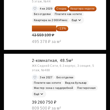
5 этаж, №44
4 кв 2029
Скидка
Квартира недели
Без отделки
Платите как хотите
Квартира за 2 000 ₽/мес
Ещё
37 896 417 ₽
-13%
43 559 100 ₽
495 378 ₽ за м²
2-комнатная,
48.5м²
ЖК Сидней Сити, 6.3 корпус, 3 секция, 5
этаж, №488
3 кв 2027
Без отделки
Платите как хотите
Вид на бульвар
Мастер-зона с гардеробной
Постирочная
Ещё
39 260 750 ₽
809 500 ₽ за м²