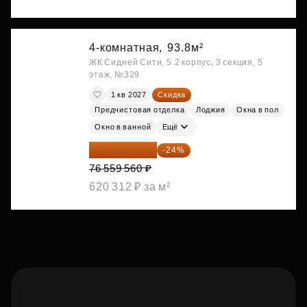
4-комнатная,
93.8м²
ЖК Сидней Сити, 5.2 корпус, 3 секция, 5
этаж, №329
1 кв 2027
Скидка
Предчистовая отделка
Лоджия
Окна в пол
Окно в ванной
Ещё
58 185 266 ₽
-24%
76 559 560 ₽
620 312 ₽ за м²