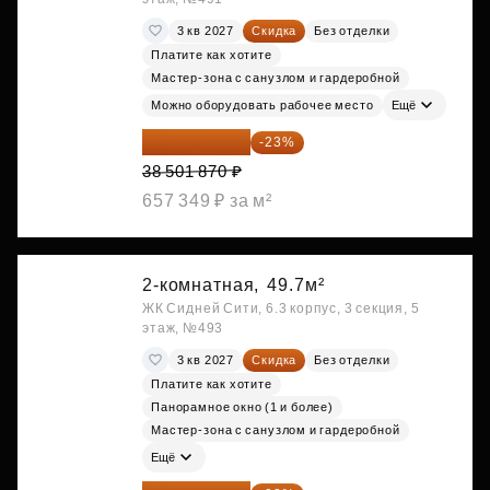
3 кв 2027
Скидка
Без отделки
Платите как хотите
Мастер-зона с санузлом и гардеробной
Можно оборудовать рабочее место
Ещё
29 646 440 ₽
-23%
38 501 870 ₽
657 349 ₽ за м²
2-комнатная,
49.7м²
ЖК Сидней Сити, 6.3 корпус, 3 секция, 5
этаж, №493
3 кв 2027
Скидка
Без отделки
Платите как хотите
Панорамное окно (1 и более)
Мастер-зона с санузлом и гардеробной
Ещё