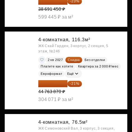
29 792 417 ₽
-23%
38 691 450 ₽
599 445 ₽ за м²
4-комнатная,
116.3м²
ЖК Скай Гарден, 3 корпус, 2 секция, 5
этаж, №246
2 кв 2027
Скидка
Без отделки
Платите как хотите
Квартира за 2 000 ₽/мес
Евроформат
Ещё
35 363 457 ₽
-21%
44 763 870 ₽
304 071 ₽ за м²
4-комнатная,
76.5м²
ЖК Симоновский Вал, 3 корпус, 3 секция,