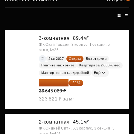
3-комнатная,
89.4м²
ЖК Скай Гарден, 3 корпус, 1 секция, 5
этаж, №25
2 кв 2027
Скидка
Без отделки
Платите как хотите
Квартира за 2 000 ₽/мес
Мастер-зона с гардеробной
Ещё
28 949 597 ₽
-21%
36 645 060 ₽
323 821 ₽ за м²
2-комнатная,
45.1м²
ЖК Сидней Сити, 6.3 корпус, 3 секция, 5
этаж, №491