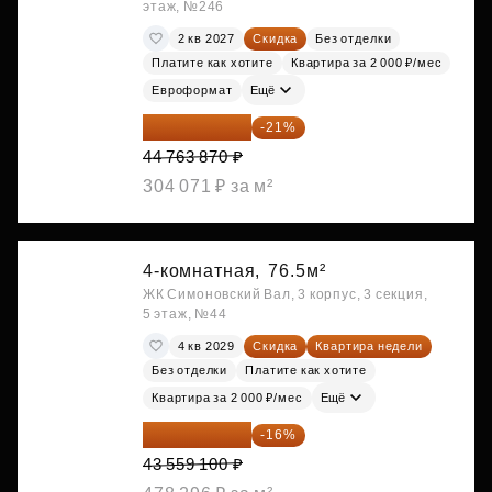
этаж, №246
2 кв 2027
Скидка
Без отделки
Платите как хотите
Квартира за 2 000 ₽/мес
Евроформат
Ещё
35 363 457 ₽
-21%
44 763 870 ₽
304 071 ₽ за м²
4-комнатная,
76.5м²
ЖК Симоновский Вал, 3 корпус, 3 секция,
5 этаж, №44
4 кв 2029
Скидка
Квартира недели
Без отделки
Платите как хотите
Квартира за 2 000 ₽/мес
Ещё
36 589 644 ₽
-16%
43 559 100 ₽