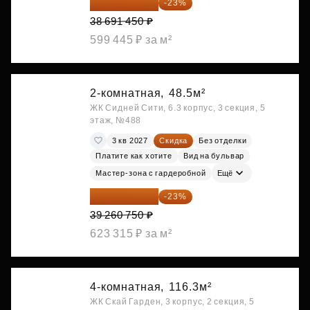
29 792 417 ₽
-23%
38 691 450 ₽
599 445 ₽ за м²
2-комнатная,
48.5м²
ЖК Сидней Сити, 6.3 корпус, 3 секция, 5
этаж, №488
3 кв 2027
Скидка
Без отделки
Платите как хотите
Вид на бульвар
Мастер-зона с гардеробной
Ещё
30 230 778 ₽
-23%
39 260 750 ₽
623 315 ₽ за м²
4-комнатная,
116.3м²
ЖК Скай Гарден, 3 корпус, 2 секция, 5