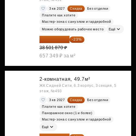
3 кв 2027
Скидка
Без отделки
Платите как хотите
Мастер-зона с санузлом и гардеробной
Можно оборудовать рабочее место
Ещё
29 646 440 ₽
-23%
38 501 870 ₽
657 349 ₽ за м²
2-комнатная,
49.7м²
ЖК Сидней Сити, 6.3 корпус, 3 секция, 5
этаж, №493
3 кв 2027
Скидка
Без отделки
Платите как хотите
Панорамное окно (1 и более)
Мастер-зона с санузлом и гардеробной
Ещё