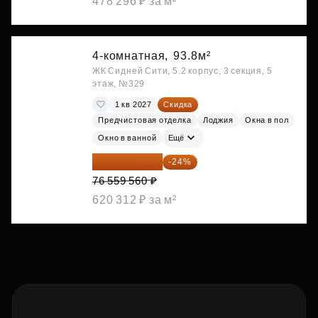
478 296 ₽ за м²
4-комнатная,
93.8м²
ЖК Сидней Сити, 5.2 корпус, 3 секция, 5
этаж, №329
1 кв 2027
Скидка
Предчистовая отделка
Лоджия
Окна в пол
Окно в ванной
Ещё
58 185 266 ₽
-24%
76 559 560 ₽
620 312 ₽ за м²