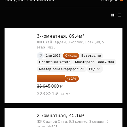
3-комнатная,
89.4м²
ЖК Скай Гарден, 3 корпус, 1 секция, 5
этаж, №25
2 кв 2027
Скидка
Без отделки
Платите как хотите
Квартира за 2 000 ₽/мес
Мастер-зона с гардеробной
Ещё
28 949 597 ₽
-21%
36 645 060 ₽
323 821 ₽ за м²
2-комнатная,
45.1м²
ЖК Сидней Сити, 6.3 корпус, 3 секция, 5
этаж, №491