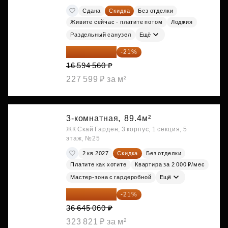
Сдана
Скидка
Без отделки
Живите сейчас - платите потом
Лоджия
Раздельный санузел
Ещё
13 109 702 ₽
-21%
16 594 560 ₽
227 599 ₽ за м²
3-комнатная,
89.4м²
ЖК Скай Гарден, 3 корпус, 1 секция, 5
этаж, №25
2 кв 2027
Скидка
Без отделки
Платите как хотите
Квартира за 2 000 ₽/мес
Мастер-зона с гардеробной
Ещё
28 949 597 ₽
-21%
36 645 060 ₽
323 821 ₽ за м²