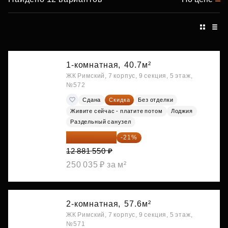
1-комнатная,
40.7м²
ЖК Римский, 7 корпус, 9 секция, 5 этаж,
№572
Сдана
Скидка
Без отделки
Живите сейчас - платите потом
Лоджия
Раздельный санузел
10 176 425 ₽
-21%
12 881 550 ₽
250 035 ₽ за м²
2-комнатная,
57.6м²
ЖК Римский, 7 корпус, 9 секция, 5 этаж,
№571