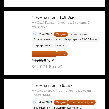
4-комнатная,
116.3м²
ЖК Скай Гарден, 3 корпус, 2 секция, 5
этаж, №246
2 кв 2027
Скидка
Без отделки
Платите как хотите
Квартира за 2 000 ₽/мес
Евроформат
Ещё
35 363 457 ₽
-21%
44 763 870 ₽
304 071 ₽ за м²
4-комнатная,
76.5м²
ЖК Симоновский Вал, 3 корпус, 3 секция,
5 этаж, №44
4 кв 2029
Скидка
Квартира недели
Без отделки
Платите как хотите