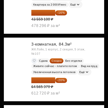
Квартира за 2 000 ₽/мес
Ещё
36 589 644 ₽
-16%
43 559 100 ₽
478 296 ₽ за м²
3-комнатная,
84.3м²
ЖК Лэйк, 1 корпус, 2 секция, 5 этаж,
№107
Сдана
Скидка
Без отделки
Живите сейчас - платите потом
Вид на пруд
Увеличенная высота потолков
Ещё
51 652 296 ₽
-20%
64 565 370 ₽
612 720 ₽ за м²