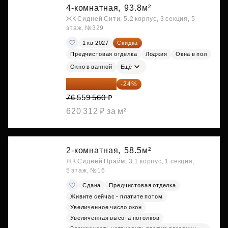
4-комнатная,
93.8м²
ЖК Сидней Сити, 5.2 корпус, 3 секция, 5
этаж, №329
1 кв 2027
Скидка
Предчистовая отделка
Лоджия
Окна в пол
Окно в ванной
Ещё
58 185 266 ₽
-24%
76 559 560 ₽
620 312 ₽ за м²
2-комнатная,
58.5м²
ЖК Сидней Прайм, 3.1 корпус, 1 секция,
5 этаж, №16
Сдана
Предчистовая отделка
Живите сейчас - платите потом
Увеличенное число окон
Увеличенная высота потолков