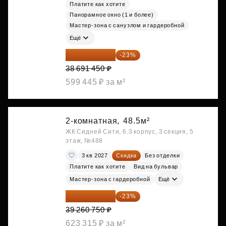
Платите как хотите
Панорамное окно (1 и более)
Мастер-зона с санузлом и гардеробной
Ещё
29 792 417 ₽
-23%
38 691 450 ₽
599 445 ₽ за м²
2-комнатная,
48.5м²
ЖК Сидней Сити, 6.3 корпус, 3 секция, 5
этаж, №488
3 кв 2027
Скидка
Без отделки
Платите как хотите
Вид на бульвар
Мастер-зона с гардеробной
Ещё
30 230 778 ₽
-23%
39 260 750 ₽
623 315 ₽ за м²