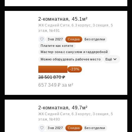
2-комнатная,
45.1м²
ЖК Сидней Сити, 6.3 корпус, 3 секция, 5
этаж, №491
3 кв 2027
Скидка
Без отделки
Платите как хотите
Мастер-зона с санузлом и гардеробной
Можно оборудовать рабочее место
Ещё
29 646 440 ₽
-23%
38 501 870 ₽
657 349 ₽ за м²
2-комнатная,
49.7м²
ЖК Сидней Сити, 6.3 корпус, 3 секция, 5
этаж, №493
3 кв 2027
Скидка
Без отделки