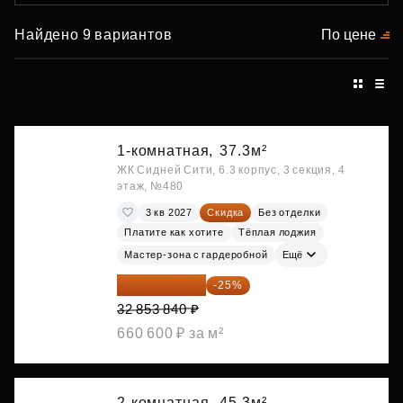
Найдено 9 вариантов
По цене
1-комнатная,
37.3м²
ЖК Сидней Сити, 6.3 корпус, 3 секция, 4
этаж, №480
3 кв 2027
Скидка
Без отделки
Платите как хотите
Тёплая лоджия
Мастер-зона с гардеробной
Ещё
24 640 380 ₽
-25%
32 853 840 ₽
660 600 ₽ за м²
2-комнатная,
45.3м²