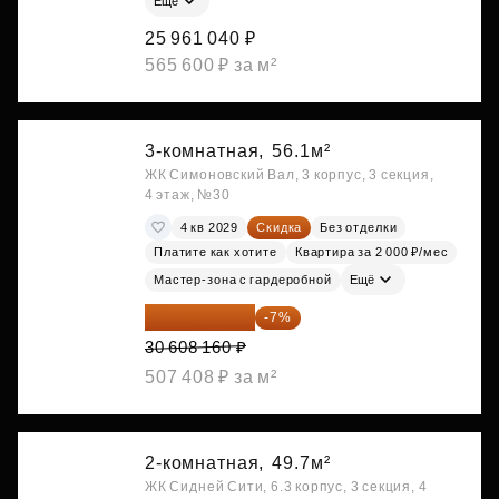
Ещё
25 961 040 ₽
565 600 ₽ за м²
3-комнатная,
56.1м²
ЖК Симоновский Вал, 3 корпус, 3 секция,
4 этаж, №30
4 кв 2029
Скидка
Без отделки
Платите как хотите
Квартира за 2 000 ₽/мес
Мастер-зона с гардеробной
Ещё
28 465 589 ₽
-7%
30 608 160 ₽
507 408 ₽ за м²
2-комнатная,
49.7м²
ЖК Сидней Сити, 6.3 корпус, 3 секция, 4