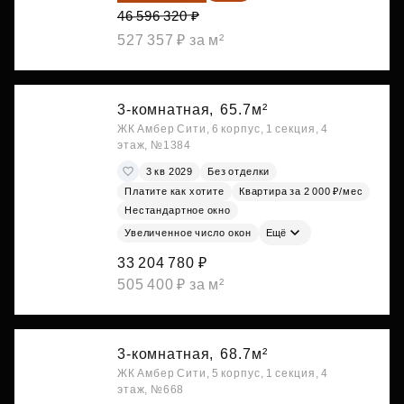
46 596 320 ₽
527 357 ₽ за м²
3-комнатная,
65.7м²
ЖК Амбер Сити, 6 корпус, 1 секция, 4
этаж, №1384
3 кв 2029
Без отделки
Платите как хотите
Квартира за 2 000 ₽/мес
Нестандартное окно
Увеличенное число окон
Ещё
33 204 780 ₽
505 400 ₽ за м²
3-комнатная,
68.7м²
ЖК Амбер Сити, 5 корпус, 1 секция, 4
этаж, №668