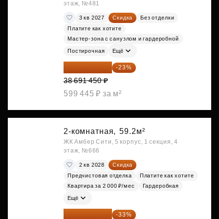
этаж, №481
3 кв 2027
Скидка
Без отделки
Платите как хотите
Мастер-зона с санузлом и гардеробной
Постирочная
Ещё
29 792 417 ₽
-23%
38 691 450 ₽
599 445 ₽ за м²
2-комнатная,
59.2м²
ЖК Амбер Сити, 5 корпус, 1 секция, 4
этаж, №666
2 кв 2028
Скидка
Предчистовая отделка
Платите как хотите
Квартира за 2 000 ₽/мес
Гардеробная
Ещё
31 219 534 ₽
-33%