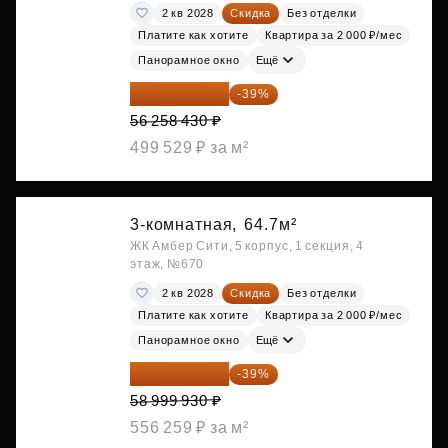
2 кв 2028
Скидка
Без отделки
Платите как хотите
Квартира за 2 000 ₽/мес
Панорамное окно
Ещё
34 317 642 ₽
-39%
56 258 430 ₽
499 529 ₽ за м²
3-комнатная,
64.7м²
ЖК Амбер Сити, 5 корпус, 1 секция, 4
этаж, №670
2 кв 2028
Скидка
Без отделки
Платите как хотите
Квартира за 2 000 ₽/мес
Панорамное окно
Ещё
35 989 957 ₽
-39%
58 999 930 ₽
556 259 ₽ за м²