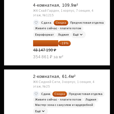
4-комнатная,
109.9м²
ЖК Скай Гарден, 1 корпус, 7 секция, 4
этаж, №1215
Сдана
Скидка
Предчистовая отделка
Живите сейчас - платите потом
Евроформат
Лоджия
Ещё
38 999 224 ₽
-19%
48 147 190 ₽
354 861 ₽ за м²
2-комнатная,
61.4м²
ЖК Сидней Сити, 3 корпус, 1 секция, 4
этаж, №25
Сдана
Скидка
Предчистовая отделка
Живите сейчас - платите потом
Лоджия
Мастер-зона с санузлом и гардеробной
Ещё