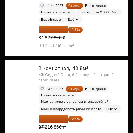
1 кв 2027
Скидка
Без отделки
Платите как хотите
Квартира за 2 000 ₽/мес
Евроформат
Ещё
28 558 829 ₽
-18%
34 827 840 ₽
342 432 ₽ за м²
2-комнатная,
43.8м²
ЖК Сидней Сити, 6.3 корпус, 3 секция, 2
этаж, №460
3 кв 2027
Скидка
Без отделки
Платите как хотите
Мастер-зона с санузлом и гардеробной
Можно оборудовать рабочее место
Ещё
28 656 982 ₽
-23%
37 216 860 ₽