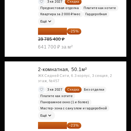
3 кв 2027
Скидка
Предчистовая отделка
Платите как хотите
Квартира за 2 000 ₽/мес
Гардеробная
Ещё
29 839 050 ₽
-25%
39 785 400 ₽
641 700 ₽ за м²
2-комнатная,
50.1м²
ЖК Сидней Сити, 6.3 корпус, 3 секция, 2
этаж, №457
3 кв 2027
Скидка
Без отделки
Платите как хотите
Панорамное окно (1 и более)
Мастер-зона с санузлом и гардеробной
Ещё
29 877 887 ₽
-23%