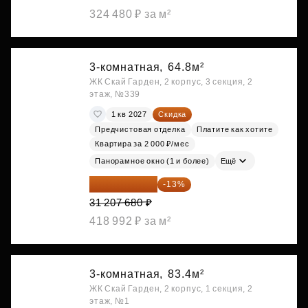
324 480 ₽ за м²
3-комнатная,
64.8м²
ЖК Скай Гарден, 2 корпус, 3 секция, 2
этаж, №339
1 кв 2027
Скидка
Предчистовая отделка
Платите как хотите
Квартира за 2 000 ₽/мес
Панорамное окно (1 и более)
Ещё
27 150 682 ₽
-13%
31 207 680 ₽
418 992 ₽ за м²
3-комнатная,
83.4м²
ЖК Скай Гарден, 2 корпус, 1 секция, 2
этаж, №1