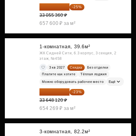
24 791 520 ₽
-25%
33 055 360 ₽
657 600 ₽ за м²
1-комнатная,
39.6м²
ЖК Сидней Сити, 6.3 корпус, 3 секция, 2
этаж, №458
3 кв 2027
Скидка
Без отделки
Платите как хотите
Тёплая лоджия
Можно оборудовать рабочее место
Ещё
25 909 052 ₽
-23%
33 648 120 ₽
654 269 ₽ за м²
3-комнатная,
82.2м²