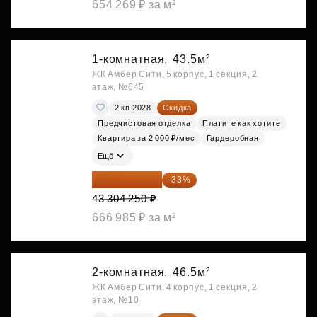
654 269 ₽ за м²
1-комнатная,
43.5м²
ЖК Амбер Сити, 5 корпус, 1 секция, 2
этаж, №645
2 кв 2028
Скидка
Предчистовая отделка
Платите как хотите
Квартира за 2 000 ₽/мес
Гардеробная
Ещё
29 013 848 ₽
-33%
43 304 250 ₽
666 985 ₽ за м²
2-комнатная,
46.5м²
ЖК Амбер Сити, 4 корпус, 1 секция, 2
этаж, №10