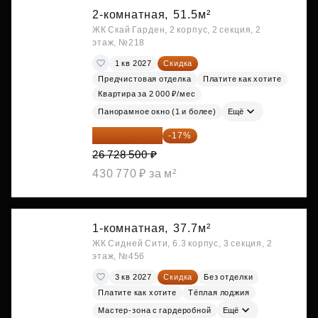
2-комнатная,
51.5м²
ЖК Скай Гарден, 2 корпус, 2 секция, 2
этаж, №218
1 кв 2027
Скидка
Предчистовая отделка
Платите как хотите
Квартира за 2 000 ₽/мес
Панорамное окно (1 и более)
Ещё
22 184 655 ₽
-17%
26 728 500 ₽
430 770 ₽ за м²
1-комнатная,
37.7м²
ЖК Сидней Сити, 6.3 корпус, 3 секция, 2
этаж, №456
3 кв 2027
Скидка
Без отделки
Платите как хотите
Тёплая лоджия
Мастер-зона с гардеробной
Ещё