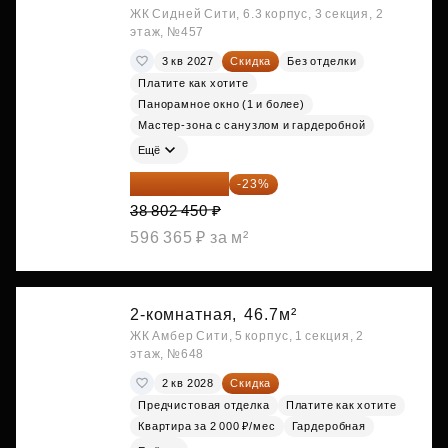
ЖК Сидней Сити, 6.3 корпус, 3 секция, 2
этаж, №457
3 кв 2027
Скидка
Без отделки
Платите как хотите
Панорамное окно (1 и более)
Мастер-зона с санузлом и гардеробной
Ещё
29 877 887 ₽
-23%
38 802 450 ₽
596 365 ₽ за м²
2-комнатная,
46.7м²
ЖК Амбер Сити, 5 корпус, 1 секция, 2
этаж, №648
2 кв 2028
Скидка
Предчистовая отделка
Платите как хотите
Квартира за 2 000 ₽/мес
Гардеробная