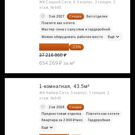
ЖК Сидней Сити, 6.3 корпус, 3 секция, 2
этаж, №460
3 кв 2027
Скидка
Без отделки
Платите как хотите
Мастер-зона с санузлом и гардеробной
Можно оборудовать рабочее место
Ещё
28 656 982 ₽
-23%
37 216 860 ₽
654 269 ₽ за м²
1-комнатная,
43.5м²
ЖК Амбер Сити, 5 корпус, 1 секция, 2
этаж, №645
2 кв 2028
Скидка
Предчистовая отделка
Платите как хотите
Квартира за 2 000 ₽/мес
Гардеробная
Ещё