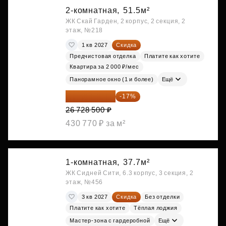
2-комнатная,
51.5м²
ЖК Скай Гарден, 2 корпус, 2 секция, 2
этаж, №218
1 кв 2027
Скидка
Предчистовая отделка
Платите как хотите
Квартира за 2 000 ₽/мес
Панорамное окно (1 и более)
Ещё
22 184 655 ₽
-17%
26 728 500 ₽
430 770 ₽ за м²
1-комнатная,
37.7м²
ЖК Сидней Сити, 6.3 корпус, 3 секция, 2
этаж, №456
3 кв 2027
Скидка
Без отделки
Платите как хотите
Тёплая лоджия
Мастер-зона с гардеробной
Ещё