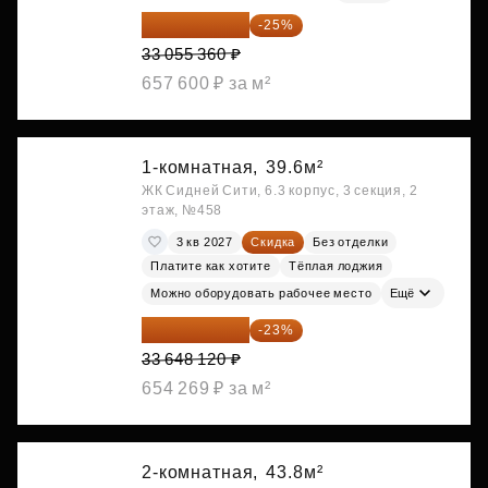
24 791 520 ₽
-25%
33 055 360 ₽
657 600 ₽ за м²
1-комнатная,
39.6м²
ЖК Сидней Сити, 6.3 корпус, 3 секция, 2
этаж, №458
3 кв 2027
Скидка
Без отделки
Платите как хотите
Тёплая лоджия
Можно оборудовать рабочее место
Ещё
25 909 052 ₽
-23%
33 648 120 ₽
654 269 ₽ за м²
2-комнатная,
43.8м²