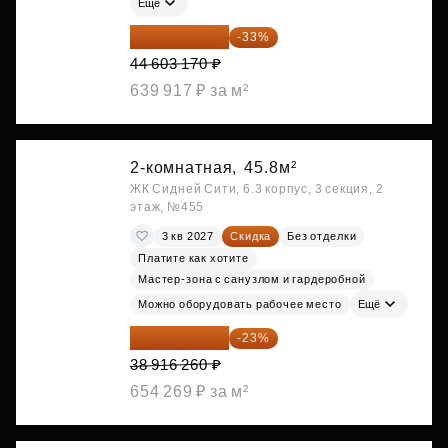
Ещё
29 884 124 ₽
-33%
44 603 170 ₽
639 917 ₽ за м²
2-комнатная,
45.8м²
ЖК Сидней Сити, 6.3 корпус, 3 секция, 2
этаж, №455
3 кв 2027
Скидка
Без отделки
Платите как хотите
Мастер-зона с санузлом и гардеробной
Можно оборудовать рабочее место
Ещё
29 965 520 ₽
-23%
38 916 260 ₽
654 269 ₽ за м²