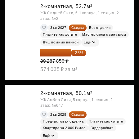
2-комнатная,
52.7м²
ЖК Сидней Сити, 6.1 корпус, 1 секция, 2
этаж, №2
3 кв 2027
Скидка
Без отделки
Платите как хотите
Мастер-зона с санузлом
Душ помимо ванной
Ещё
30 251 645 ₽
-23%
39 287 850 ₽
574 035 ₽ за м²
2-комнатная,
50.1м²
ЖК Амбер Сити, 5 корпус, 1 секция, 2
этаж, №647
2 кв 2028
Скидка
Предчистовая отделка
Платите как хотите
Квартира за 2 000 ₽/мес
Гардеробная
Ещё