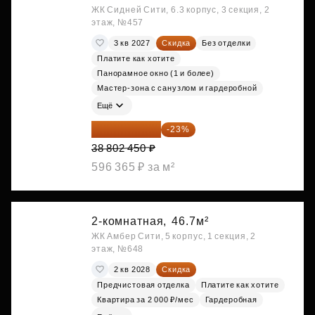
ЖК Сидней Сити, 6.3 корпус, 3 секция, 2
этаж, №457
3 кв 2027
Скидка
Без отделки
Платите как хотите
Панорамное окно (1 и более)
Мастер-зона с санузлом и гардеробной
Ещё
29 877 887 ₽
-23%
38 802 450 ₽
596 365 ₽ за м²
2-комнатная,
46.7м²
ЖК Амбер Сити, 5 корпус, 1 секция, 2
этаж, №648
2 кв 2028
Скидка
Предчистовая отделка
Платите как хотите
Квартира за 2 000 ₽/мес
Гардеробная