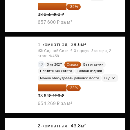
24 791 520 ₽
-25%
33 055 360 ₽
657 600 ₽ за м²
1-комнатная,
39.6м²
ЖК Сидней Сити, 6.3 корпус, 3 секция, 2
этаж, №458
3 кв 2027
Скидка
Без отделки
Платите как хотите
Тёплая лоджия
Можно оборудовать рабочее место
Ещё
25 909 052 ₽
-23%
33 648 120 ₽
654 269 ₽ за м²
2-комнатная,
43.8м²