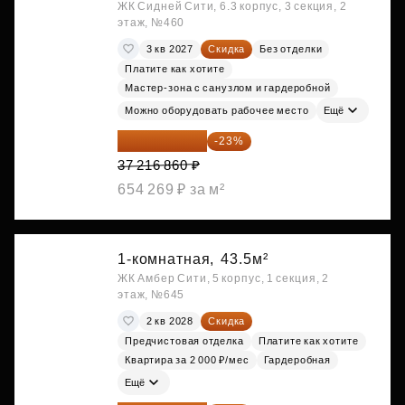
ЖК Сидней Сити, 6.3 корпус, 3 секция, 2
этаж, №460
3 кв 2027
Скидка
Без отделки
Платите как хотите
Мастер-зона с санузлом и гардеробной
Можно оборудовать рабочее место
Ещё
28 656 982 ₽
-23%
37 216 860 ₽
654 269 ₽ за м²
1-комнатная,
43.5м²
ЖК Амбер Сити, 5 корпус, 1 секция, 2
этаж, №645
2 кв 2028
Скидка
Предчистовая отделка
Платите как хотите
Квартира за 2 000 ₽/мес
Гардеробная
Ещё