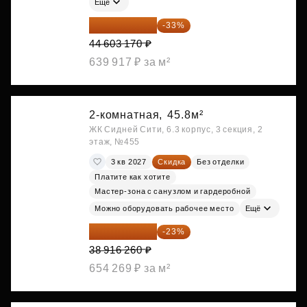
Ещё
29 884 124 ₽
-33%
44 603 170 ₽
639 917 ₽ за м²
2-комнатная,
45.8м²
ЖК Сидней Сити, 6.3 корпус, 3 секция, 2
этаж, №455
3 кв 2027
Скидка
Без отделки
Платите как хотите
Мастер-зона с санузлом и гардеробной
Можно оборудовать рабочее место
Ещё
29 965 520 ₽
-23%
38 916 260 ₽
654 269 ₽ за м²