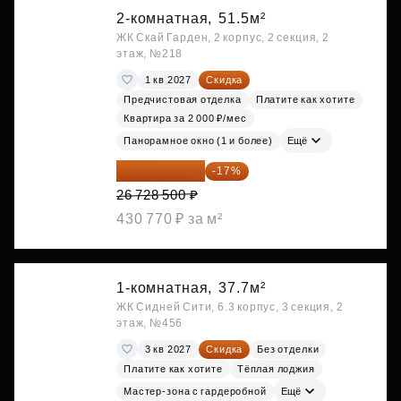
2-комнатная,
51.5м²
ЖК Скай Гарден, 2 корпус, 2 секция, 2
этаж, №218
1 кв 2027
Скидка
Предчистовая отделка
Платите как хотите
Квартира за 2 000 ₽/мес
Панорамное окно (1 и более)
Ещё
22 184 655 ₽
-17%
26 728 500 ₽
430 770 ₽ за м²
1-комнатная,
37.7м²
ЖК Сидней Сити, 6.3 корпус, 3 секция, 2
этаж, №456
3 кв 2027
Скидка
Без отделки
Платите как хотите
Тёплая лоджия
Мастер-зона с гардеробной
Ещё