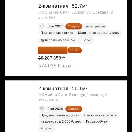
2-комнатная,
52.7м²
ЖК Сидней Сити, 6.1 корпус, 1 секция, 2
этаж, №2
3 кв 2027
Скидка
Без отделки
Платите как хотите
Мастер-зона с санузлом
Душ помимо ванной
Ещё
30 251 645 ₽
-23%
39 287 850 ₽
574 035 ₽ за м²
2-комнатная,
50.1м²
ЖК Амбер Сити, 5 корпус, 1 секция, 2
этаж, №647
2 кв 2028
Скидка
Предчистовая отделка
Платите как хотите
Квартира за 2 000 ₽/мес
Гардеробная
Ещё