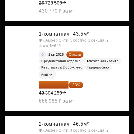
26 728 500 ₽
430 770 ₽ за м²
1-комнатная,
43.5м²
ЖК Амбер Сити, 5 корпус, 1 секция, 2
этаж, №645
2 кв 2028
Скидка
Предчистовая отделка
Платите как хотите
Квартира за 2 000 ₽/мес
Гардеробная
Ещё
29 013 848 ₽
-33%
43 304 250 ₽
666 985 ₽ за м²
2-комнатная,
46.5м²
ЖК Амбер Сити, 4 корпус, 1 секция, 2