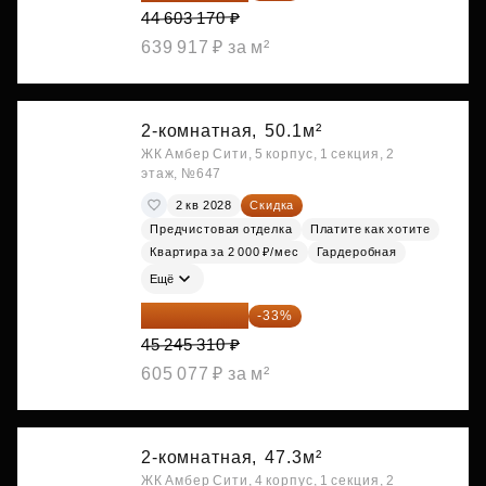
44 603 170 ₽
639 917 ₽ за м²
2-комнатная,
50.1м²
ЖК Амбер Сити, 5 корпус, 1 секция, 2
этаж, №647
2 кв 2028
Скидка
Предчистовая отделка
Платите как хотите
Квартира за 2 000 ₽/мес
Гардеробная
Ещё
30 314 358 ₽
-33%
45 245 310 ₽
605 077 ₽ за м²
2-комнатная,
47.3м²
ЖК Амбер Сити, 4 корпус, 1 секция, 2