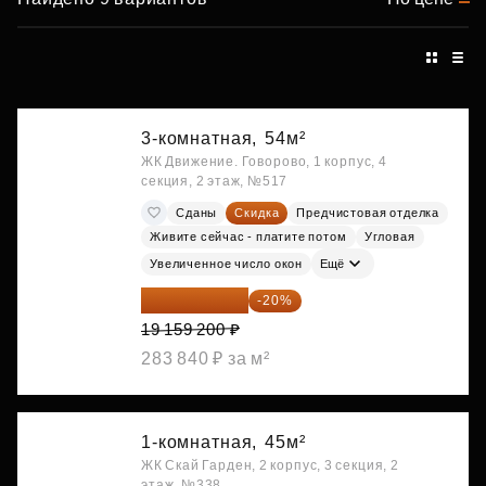
3-комнатная,
54м²
ЖК Движение. Говорово, 1 корпус, 4
секция, 2 этаж, №517
Сданы
Скидка
Предчистовая отделка
Живите сейчас - платите потом
Угловая
Увеличенное число окон
Ещё
15 327 360 ₽
-20%
19 159 200 ₽
283 840 ₽ за м²
1-комнатная,
45м²
ЖК Скай Гарден, 2 корпус, 3 секция, 2
этаж, №338