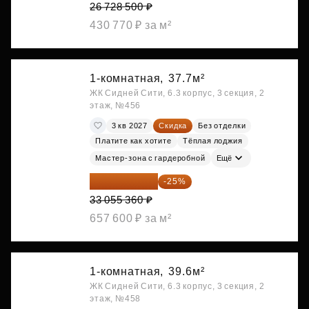
26 728 500 ₽
430 770 ₽ за м²
1-комнатная,
37.7м²
ЖК Сидней Сити, 6.3 корпус, 3 секция, 2
этаж, №456
3 кв 2027
Скидка
Без отделки
Платите как хотите
Тёплая лоджия
Мастер-зона с гардеробной
Ещё
24 791 520 ₽
-25%
33 055 360 ₽
657 600 ₽ за м²
1-комнатная,
39.6м²
ЖК Сидней Сити, 6.3 корпус, 3 секция, 2
этаж, №458