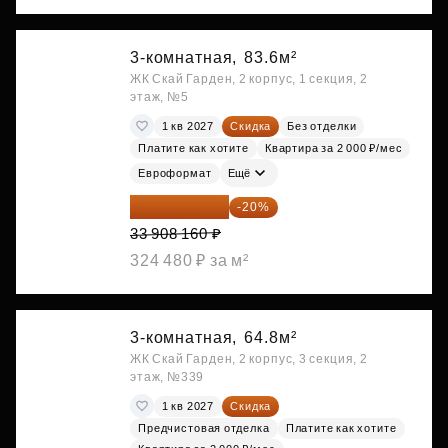
3-комнатная,
83.6м²
ЖК Скай Гарден, 2 корпус, 1 секция, 2
этаж, №5
1 кв 2027
Скидка
Без отделки
Платите как хотите
Квартира за 2 000 ₽/мес
Евроформат
Ещё
27 126 528 ₽
-20%
33 908 160 ₽
324 480 ₽ за м²
3-комнатная,
64.8м²
ЖК Скай Гарден, 2 корпус, 3 секция, 2
этаж, №339
1 кв 2027
Скидка
Предчистовая отделка
Платите как хотите