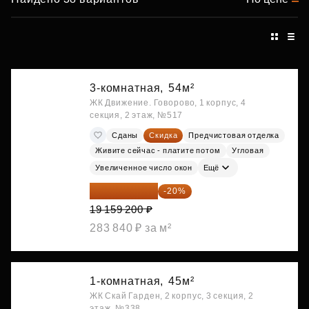
3-комнатная,
54м²
ЖК Движение. Говорово, 1 корпус, 4
секция, 2 этаж, №517
Сданы
Скидка
Предчистовая отделка
Живите сейчас - платите потом
Угловая
Увеличенное число окон
Ещё
15 327 360 ₽
-20%
19 159 200 ₽
283 840 ₽ за м²
1-комнатная,
45м²
ЖК Скай Гарден, 2 корпус, 3 секция, 2
этаж, №338