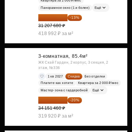
Квартира за 2 000 ₽/мес
Панорамное окно (1 и более)
Ещё
27 150 682 ₽
-13%
31 207 680 ₽
418 992 ₽ за м²
3-комнатная,
85.4м²
ЖК Скай Гарден, 2 корпус, 3 секция, 2
этаж, №336
1 кв 2027
Скидка
Без отделки
Платите как хотите
Квартира за 2 000 ₽/мес
Мастер-зона с гардеробной
Ещё
27 321 168 ₽
-20%
34 151 460 ₽
319 920 ₽ за м²