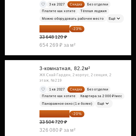
3 кв 2027
Скидка
Без отделки
Платите как хотите
Тёплая лоджия
Можно оборудовать рабочее место
Ещё
25 909 052 ₽
-23%
33 648 120 ₽
654 269 ₽ за м²
3-комнатная,
82.2м²
ЖК Скай Гарден, 2 корпус, 2 секция, 2
этаж, №219
1 кв 2027
Скидка
Без отделки
Платите как хотите
Квартира за 2 000 ₽/мес
Панорамное окно (1 и более)
Ещё
26 803 776 ₽
-20%
33 504 720 ₽
326 080 ₽ за м²