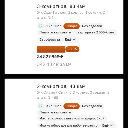
3-комнатная,
83.4м²
ЖК Скай Гарден, 2 корпус, 1 секция, 2
этаж, №1
1 кв 2027
Скидка
Без отделки
Платите как хотите
Квартира за 2 000 ₽/мес
Евроформат
Ещё
28 558 829 ₽
-18%
34 827 840 ₽
342 432 ₽ за м²
2-комнатная,
43.8м²
ЖК Сидней Сити, 6.3 корпус, 3 секция, 2
этаж, №460
3 кв 2027
Скидка
Без отделки
Платите как хотите
Мастер-зона с санузлом и гардеробной
Можно оборудовать рабочее место
Ещё