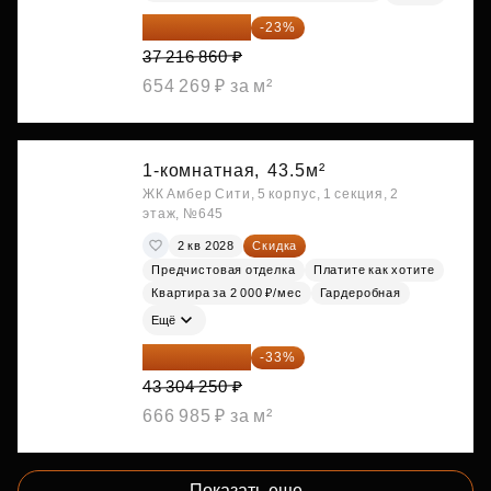
28 656 982 ₽
-23%
37 216 860 ₽
654 269 ₽ за м²
1-комнатная,
43.5м²
ЖК Амбер Сити, 5 корпус, 1 секция, 2
этаж, №645
2 кв 2028
Скидка
Предчистовая отделка
Платите как хотите
Квартира за 2 000 ₽/мес
Гардеробная
Ещё
29 013 848 ₽
-33%
43 304 250 ₽
666 985 ₽ за м²
Показать еще