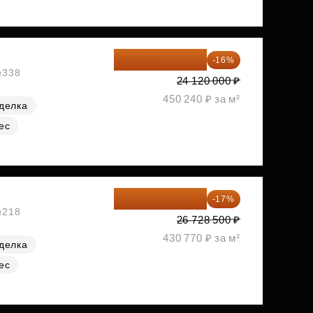
20 260 800 ₽
-16%
№338
24 120 000 ₽
450 240 ₽ за м²
делка
ес
22 184 655 ₽
-17%
№218
26 728 500 ₽
430 770 ₽ за м²
делка
ес