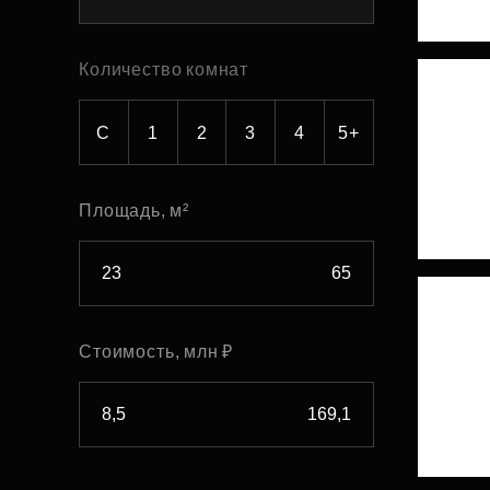
Рефинансирование
Количество комнат
С
1
2
3
4
5+
Площадь, м²
Стоимость, млн ₽