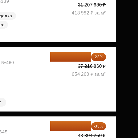
№339
31 207 680 ₽
418 992 ₽ за м²
делка
ес
28 656 982 ₽
-23%
ж, №460
37 216 860 ₽
654 269 ₽ за м²
29 013 848 ₽
-33%
№645
43 304 250 ₽