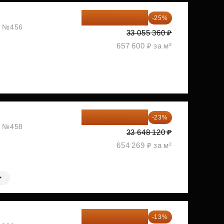
24 791 520 ₽
-25%
ж, №456
33 055 360 ₽
657 600 ₽ за м²
25 909 052 ₽
-23%
ж, №458
33 648 120 ₽
654 269 ₽ за м²
27 150 682 ₽
-13%