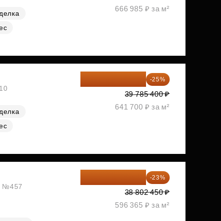
666 985 ₽ за м²
делка
ес
29 839 050 ₽
-25%
№10
39 785 400 ₽
641 700 ₽ за м²
делка
ес
29 877 887 ₽
-23%
ж, №457
38 802 450 ₽
596 365 ₽ за м²