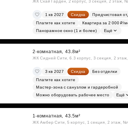
ЖК Скай Гарден, 2 корпус, 3 секция, 2 этаж, 
1 кв 2027
Скидка
Предчистовая от
Платите как хотите
Квартира за 2 000 ₽/м
Панорамное окно (1 и более)
Ещё
2-комнатная,
43.8м²
ЖК Сидней Сити, 6.3 корпус, 3 секция, 2 эта
3 кв 2027
Скидка
Без отделки
Платите как хотите
Мастер-зона с санузлом и гардеробной
Можно оборудовать рабочее место
Ещё
1-комнатная,
43.5м²
ЖК Амбер Сити, 5 корпус, 1 секция, 2 этаж, 