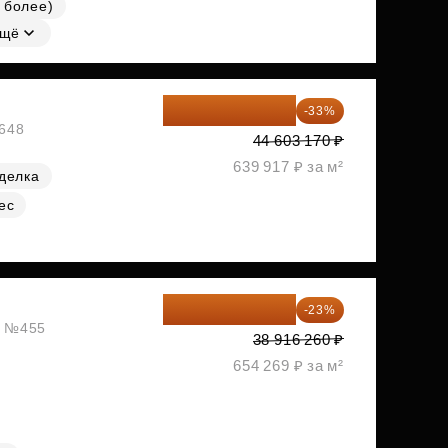
 более)
щё
29 884 124 ₽
-33%
№648
44 603 170 ₽
639 917 ₽ за м²
делка
ес
29 965 520 ₽
-23%
ж, №455
38 916 260 ₽
654 269 ₽ за м²