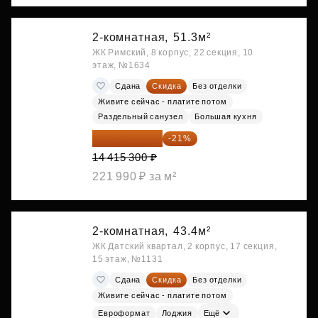
2-комнатная,
51.3м²
ЖК Римский, 8 корпус, 22 секция, 10
этаж, №1634
Сдана
Скидка
Без отделки
Живите сейчас - платите потом
Раздельный санузел
Большая кухня
11 388 087 ₽
-21%
14 415 300 ₽
221 990 ₽ за м²
2-комнатная,
43.4м²
ЖК Датский квартал, 2 корпус, 17 секция,
15 этаж, №1131
Сдана
Скидка
Без отделки
Живите сейчас - платите потом
Евроформат
Лоджия
Ещё