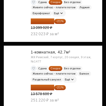
Сдана
Скидка
Без отделки
Живите сейчас - платите потом
Лоджия
Евроформат
Ещё
10 348 226 ₽
-21%
13 099 020 ₽
232 023 ₽ за м²
1-комнатная,
42.7м²
ЖК Римский, 7 корпус, 20 секция, 9 этаж,
№1477
Сдана
Скидка
Без отделки
Живите сейчас - платите потом
Балкон
Раздельный санузел
Ещё
10 727 094 ₽
-21%
13 578 600 ₽
251 220 ₽ за м²