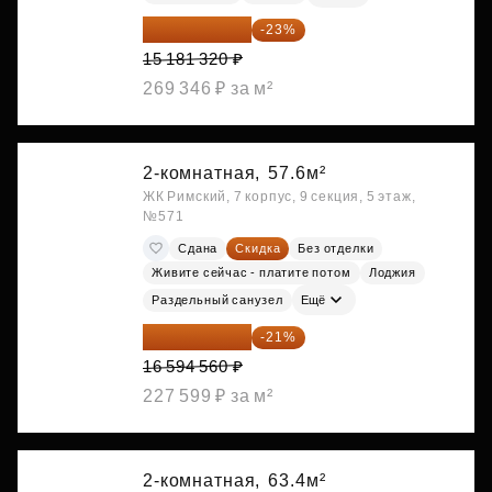
11 689 616 ₽
-23%
15 181 320 ₽
269 346 ₽ за м²
2-комнатная,
57.6м²
ЖК Римский, 7 корпус, 9 секция, 5 этаж,
№571
Сдана
Скидка
Без отделки
Живите сейчас - платите потом
Лоджия
Раздельный санузел
Ещё
13 109 702 ₽
-21%
16 594 560 ₽
227 599 ₽ за м²
2-комнатная,
63.4м²