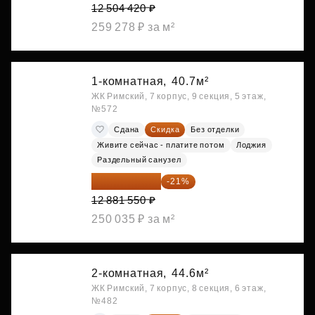
12 504 420 ₽
259 278 ₽ за м²
1-комнатная,
40.7м²
ЖК Римский, 7 корпус, 9 секция, 5 этаж,
№572
Сдана
Скидка
Без отделки
Живите сейчас - платите потом
Лоджия
Раздельный санузел
10 176 425 ₽
-21%
12 881 550 ₽
250 035 ₽ за м²
2-комнатная,
44.6м²
ЖК Римский, 7 корпус, 8 секция, 6 этаж,
№482