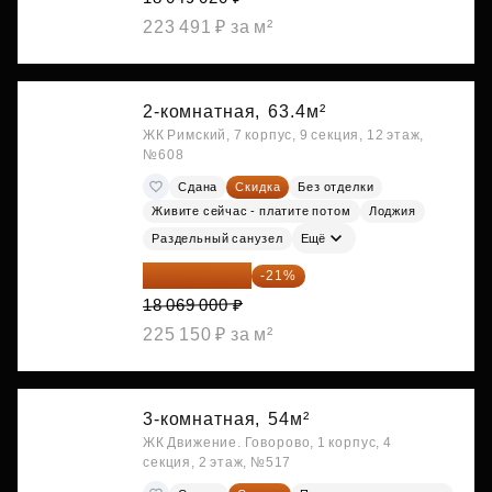
223 491 ₽ за м²
2-комнатная,
63.4м²
ЖК Римский, 7 корпус, 9 секция, 12 этаж,
№608
Сдана
Скидка
Без отделки
Живите сейчас - платите потом
Лоджия
Раздельный санузел
Ещё
14 274 510 ₽
-21%
18 069 000 ₽
225 150 ₽ за м²
3-комнатная,
54м²
ЖК Движение. Говорово, 1 корпус, 4
секция, 2 этаж, №517