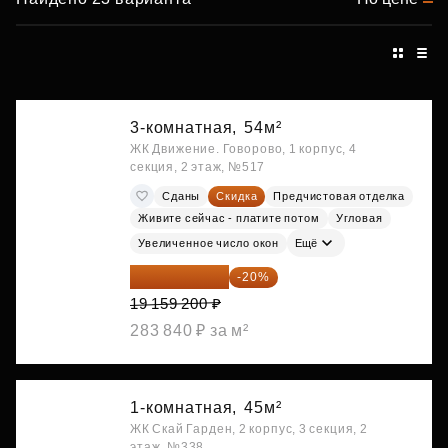
3-комнатная,
54м²
ЖК Движение. Говорово, 1 корпус, 4
секция, 2 этаж, №517
Сданы
Скидка
Предчистовая отделка
Живите сейчас - платите потом
Угловая
Увеличенное число окон
Ещё
15 327 360 ₽
-20%
19 159 200 ₽
283 840 ₽ за м²
1-комнатная,
45м²
ЖК Скай Гарден, 2 корпус, 3 секция, 2
этаж, №338