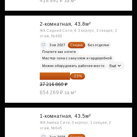
418 992 ₽ за м²
2-комнатная,
43.8м²
ЖК Сидней Сити, 6.3 корпус, 3 секция, 2
этаж, №460
3 кв 2027
Скидка
Без отделки
Платите как хотите
Мастер-зона с санузлом и гардеробной
Можно оборудовать рабочее место
Ещё
28 656 982 ₽
-23%
37 216 860 ₽
654 269 ₽ за м²
1-комнатная,
43.5м²
ЖК Амбер Сити, 5 корпус, 1 секция, 2
этаж, №645
2 кв 2028
Скидка