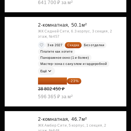
641 700 ₽ за м²
2-комнатная,
50.1м²
ЖК Сидней Сити, 6.3 корпус, 3 секция, 2
этаж, №457
3 кв 2027
Скидка
Без отделки
Платите как хотите
Панорамное окно (1 и более)
Мастер-зона с санузлом и гардеробной
Ещё
29 877 887 ₽
-23%
38 802 450 ₽
596 365 ₽ за м²
2-комнатная,
46.7м²
ЖК Амбер Сити, 5 корпус, 1 секция, 2
этаж, №648