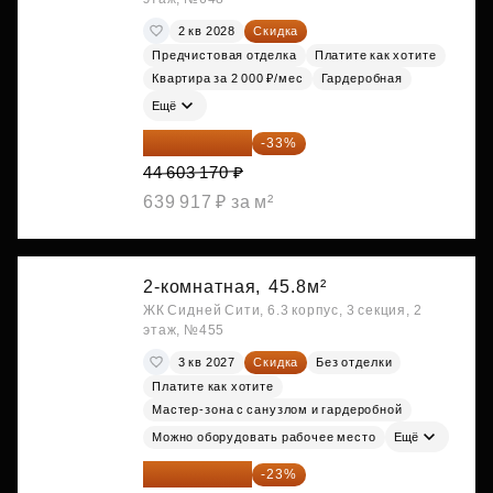
2 кв 2028
Скидка
Предчистовая отделка
Платите как хотите
Квартира за 2 000 ₽/мес
Гардеробная
Ещё
29 884 124 ₽
-33%
44 603 170 ₽
639 917 ₽ за м²
2-комнатная,
45.8м²
ЖК Сидней Сити, 6.3 корпус, 3 секция, 2
этаж, №455
3 кв 2027
Скидка
Без отделки
Платите как хотите
Мастер-зона с санузлом и гардеробной
Можно оборудовать рабочее место
Ещё
29 965 520 ₽
-23%