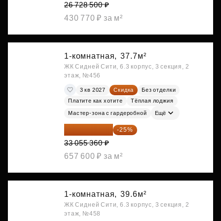
26 728 500 ₽
430 770 ₽ за м²
1-комнатная,
37.7м²
ЖК Сидней Сити, 6.3 корпус, 3 секция, 2
этаж, №456
3 кв 2027
Скидка
Без отделки
Платите как хотите
Тёплая лоджия
Мастер-зона с гардеробной
Ещё
24 791 520 ₽
-25%
33 055 360 ₽
657 600 ₽ за м²
1-комнатная,
39.6м²
ЖК Сидней Сити, 6.3 корпус, 3 секция, 2
этаж, №458