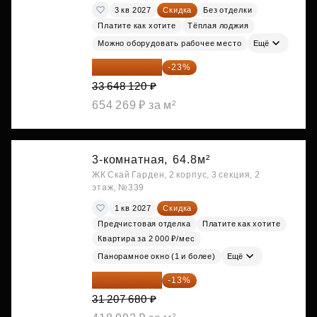
3 кв 2027
Скидка
Без отделки
Платите как хотите
Тёплая лоджия
Можно оборудовать рабочее место
Ещё
25 909 052 ₽
-23%
33 648 120 ₽
654 269 ₽ за м²
3-комнатная,
64.8м²
ЖК Скай Гарден, 2 корпус, 3 секция, 2
этаж, №339
1 кв 2027
Скидка
Предчистовая отделка
Платите как хотите
Квартира за 2 000 ₽/мес
Панорамное окно (1 и более)
Ещё
27 150 682 ₽
-13%
31 207 680 ₽