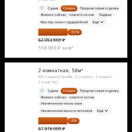
Сдана
Скидка
Предчистовая отделка
Живите сейчас - платите потом
Лоджия
Мастер-зона с гардеробной
Ещё
42 817 025 ₽
-31%
62 053 660 ₽
558 969 ₽ за м²
2-комнатная,
58м²
ЖК Сидней Прайм, 3.1 корпус, 1 секция,
2 этаж, №1
Сдана
Скидка
Предчистовая отделка
Живите сейчас - платите потом
Увеличенное число окон
Увеличенная высота потолков
Ещё
65 936 720 ₽
-3%
67 976 000 ₽