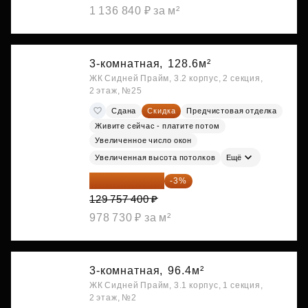
1 136 840 ₽ за м²
3-комнатная,
128.6м²
ЖК Сидней Прайм, 3.2 корпус, 2 секция,
2 этаж, №25
Сдана
Скидка
Предчистовая отделка
Живите сейчас - платите потом
Увеличенное число окон
Увеличенная высота потолков
Ещё
125 864 678 ₽
-3%
129 757 400 ₽
978 730 ₽ за м²
3-комнатная,
96.4м²
ЖК Сидней Прайм, 3.1 корпус, 1 секция,
2 этаж, №2