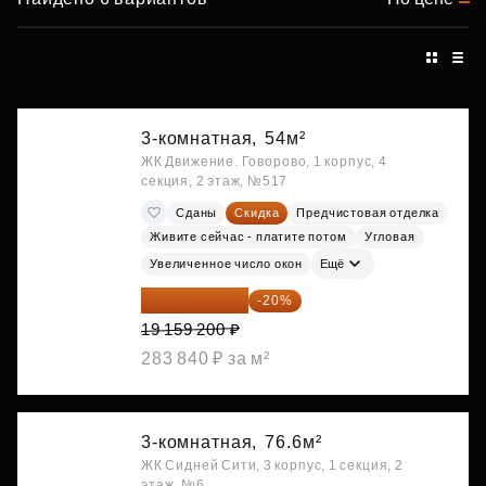
3-комнатная,
54м²
ЖК Движение. Говорово, 1 корпус, 4
секция, 2 этаж, №517
Сданы
Скидка
Предчистовая отделка
Живите сейчас - платите потом
Угловая
Увеличенное число окон
Ещё
15 327 360 ₽
-20%
19 159 200 ₽
283 840 ₽ за м²
3-комнатная,
76.6м²
ЖК Сидней Сити, 3 корпус, 1 секция, 2
этаж, №6