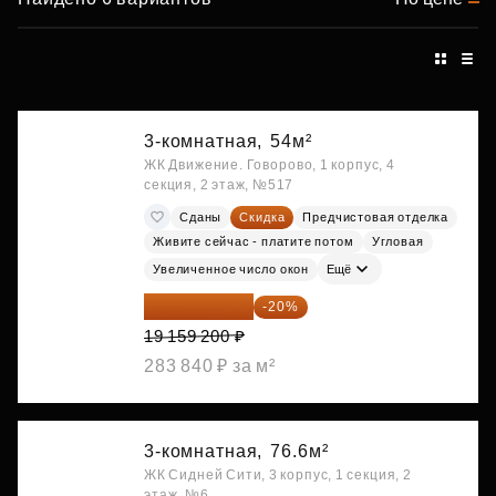
3-комнатная,
54м²
ЖК Движение. Говорово, 1 корпус, 4
секция, 2 этаж, №517
Сданы
Скидка
Предчистовая отделка
Живите сейчас - платите потом
Угловая
Увеличенное число окон
Ещё
15 327 360 ₽
-20%
19 159 200 ₽
283 840 ₽ за м²
3-комнатная,
76.6м²
ЖК Сидней Сити, 3 корпус, 1 секция, 2
этаж, №6