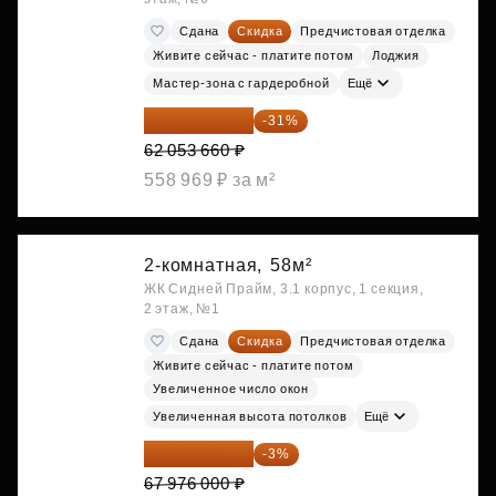
Сдана
Скидка
Предчистовая отделка
Живите сейчас - платите потом
Лоджия
Мастер-зона с гардеробной
Ещё
42 817 025 ₽
-31%
62 053 660 ₽
558 969 ₽ за м²
2-комнатная,
58м²
ЖК Сидней Прайм, 3.1 корпус, 1 секция,
2 этаж, №1
Сдана
Скидка
Предчистовая отделка
Живите сейчас - платите потом
Увеличенное число окон
Увеличенная высота потолков
Ещё
65 936 720 ₽
-3%
67 976 000 ₽