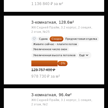
1 136 840 ₽ за м²
3-комнатная,
128.6м²
ЖК Сидней Прайм, 3.2 корпус, 2 секция,
2 этаж, №25
Сдана
Скидка
Предчистовая отделка
Живите сейчас - платите потом
Увеличенное число окон
Увеличенная высота потолков
Ещё
125 864 678 ₽
-3%
129 757 400 ₽
978 730 ₽ за м²
3-комнатная,
96.4м²
ЖК Сидней Прайм, 3.1 корпус, 1 секция,
2 этаж, №2