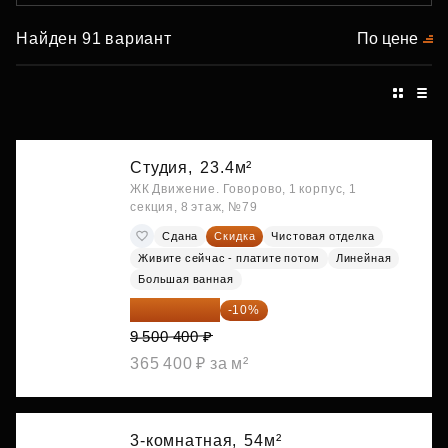
Найден 91 вариант
По цене
Студия,
23.4м²
ЖК Движение. Говорово, 1 корпус, 1
секция, 8 этаж, №79
Сдана
Скидка
Чистовая отделка
Живите сейчас - платите потом
Линейная
Большая ванная
8 550 360 ₽
-10%
9 500 400 ₽
365 400 ₽ за м²
3-комнатная,
54м²