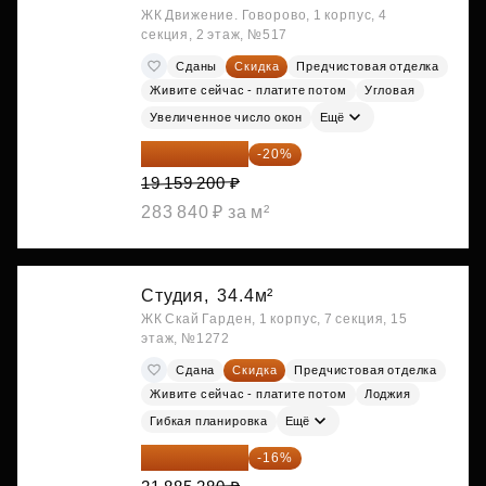
ЖК Движение. Говорово, 1 корпус, 4
секция, 2 этаж, №517
Сданы
Скидка
Предчистовая отделка
Живите сейчас - платите потом
Угловая
Увеличенное число окон
Ещё
15 327 360 ₽
-20%
19 159 200 ₽
283 840 ₽ за м²
Студия,
34.4м²
ЖК Скай Гарден, 1 корпус, 7 секция, 15
этаж, №1272
Сдана
Скидка
Предчистовая отделка
Живите сейчас - платите потом
Лоджия
Гибкая планировка
Ещё
18 383 635 ₽
-16%