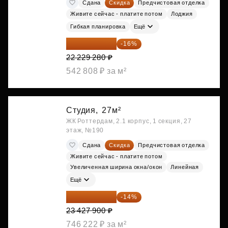
Сдана
Скидка
Предчистовая отделка
Живите сейчас - платите потом
Лоджия
Гибкая планировка
Ещё
18 672 595 ₽
-16%
22 229 280 ₽
542 808 ₽ за м²
Студия,
27м²
ЖК Роттердам, 2.1 корпус, 1 секция, 27
этаж, №190
Сдана
Скидка
Предчистовая отделка
Живите сейчас - платите потом
Увеличенная ширина окна/окон
Линейная
Ещё
20 147 994 ₽
-14%
23 427 900 ₽
746 222 ₽ за м²