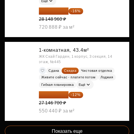
Ещё
23 645 126 ₽
-16%
28 148 960 ₽
720 888 ₽ за м²
1-комнатная,
43.4м²
ЖК Скай Гарден, 1 корпус, 3 секция, 14
этаж, №445
Сдана
Скидка
Чистовая отделка
Живите сейчас - платите потом
Лоджия
Гибкая планировка
Ещё
23 889 096 ₽
-12%
27 146 700 ₽
550 440 ₽ за м²
Показать еще