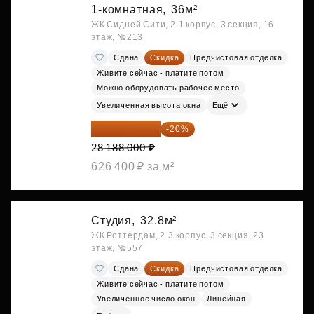
1-комнатная,
36м²
ЖК Сидней Сити, 2.1 корпус, 3 секция, 16
этаж, №213
Сдана
Скидка
Предчистовая отделка
Живите сейчас - платите потом
Можно оборудовать рабочее место
Увеличенная высота окна
Ещё
22 550 400 ₽
-20%
28 188 000 ₽
626 400 ₽ за м²
Студия,
32.8м²
ЖК Роттердам, 2.3 корпус, 3 секция, 23
этаж, №557
Сдана
Скидка
Предчистовая отделка
Живите сейчас - платите потом
Увеличенное число окон
Линейная