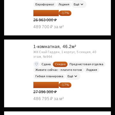
Евроформат
Лоджия
Ещё
22 379 290 ₽
-17%
26 963 000 ₽
489 700 ₽ за м²
1-комнатная,
46.2м²
ЖК Скай Гарден, 1 корпус, 5 секция, 40
этаж, №964
Сдана
Скидка
Предчистовая отделка
Живите сейчас - платите потом
Лоджия
Гибкая планировка
Ещё
22 489 929 ₽
-17%
27 096 300 ₽
486 795 ₽ за м²