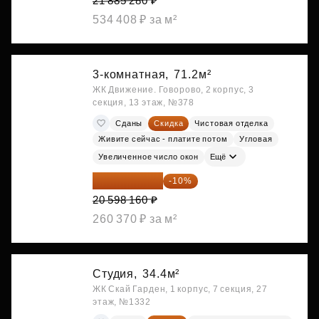
21 885 280 ₽
534 408 ₽ за м²
3-комнатная,
71.2м²
ЖК Движение. Говорово, 2 корпус, 3
секция, 13 этаж, №378
Сданы
Скидка
Чистовая отделка
Живите сейчас - платите потом
Угловая
Увеличенное число окон
Ещё
18 538 344 ₽
-10%
20 598 160 ₽
260 370 ₽ за м²
Студия,
34.4м²
ЖК Скай Гарден, 1 корпус, 7 секция, 27
этаж, №1332