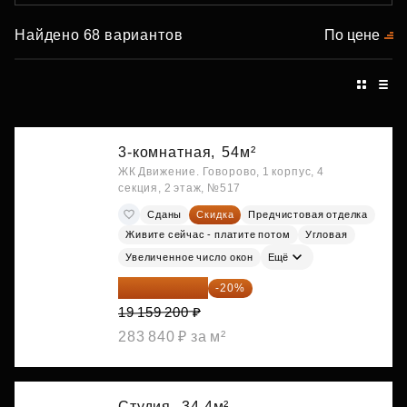
Найдено 68 вариантов
По цене
3-комнатная,
54м²
ЖК Движение. Говорово, 1 корпус, 4
секция, 2 этаж, №517
Сданы
Скидка
Предчистовая отделка
Живите сейчас - платите потом
Угловая
Увеличенное число окон
Ещё
15 327 360 ₽
-20%
19 159 200 ₽
283 840 ₽ за м²
Студия,
34.4м²