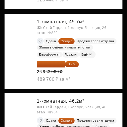
1-комнатная,
45.7м²
ЖК Скай Гарден, 1 корпус, 5 секция, 26
этаж, №839
Сдана
Скидка
Предчистовая отделка
Живите сейчас - платите потом
Евроформат
Лоджия
Ещё
22 379 290 ₽
-17%
26 963 000 ₽
489 700 ₽ за м²
1-комнатная,
46.2м²
ЖК Скай Гарден, 1 корпус, 5 секция, 40
этаж, №964
Сдана
Скидка
Предчистовая отделка
Живите сейчас - платите потом
Лоджия