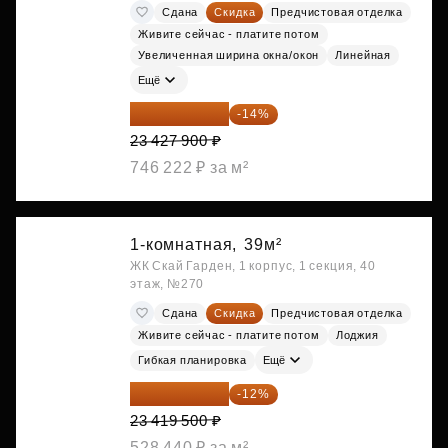
Сдана
Скидка
Предчистовая отделка
Живите сейчас - платите потом
Увеличенная ширина окна/окон
Линейная
Ещё
20 147 994 ₽
-14%
23 427 900 ₽
746 222 ₽ за м²
1-комнатная,
39м²
ЖК Скай Гарден, 1 корпус, 1 секция, 40
этаж, №270
Сдана
Скидка
Предчистовая отделка
Живите сейчас - платите потом
Лоджия
Гибкая планировка
Ещё
20 609 160 ₽
-12%
23 419 500 ₽
528 440 ₽ за м²