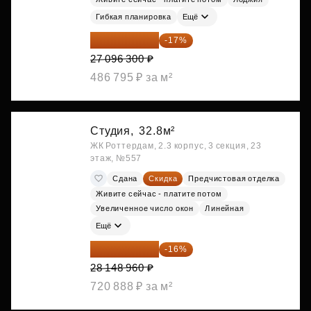
Гибкая планировка
Ещё
22 489 929 ₽
-17%
27 096 300 ₽
486 795 ₽ за м²
Студия,
32.8м²
ЖК Роттердам, 2.3 корпус, 3 секция, 23
этаж, №557
Сдана
Скидка
Предчистовая отделка
Живите сейчас - платите потом
Увеличенное число окон
Линейная
Ещё
23 645 126 ₽
-16%
28 148 960 ₽
720 888 ₽ за м²