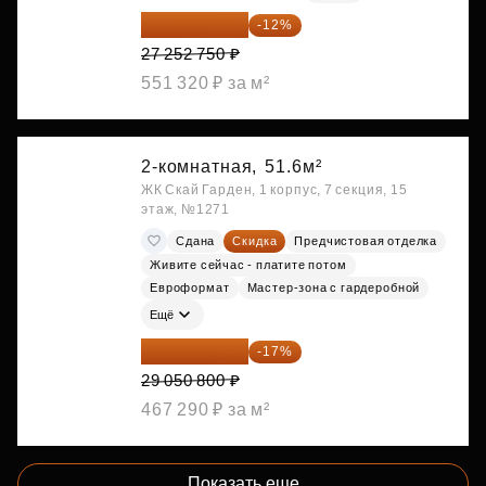
23 982 420 ₽
-12%
27 252 750 ₽
551 320 ₽ за м²
2-комнатная,
51.6м²
ЖК Скай Гарден, 1 корпус, 7 секция, 15
этаж, №1271
Сдана
Скидка
Предчистовая отделка
Живите сейчас - платите потом
Евроформат
Мастер-зона с гардеробной
Ещё
24 112 164 ₽
-17%
29 050 800 ₽
467 290 ₽ за м²
Показать еще