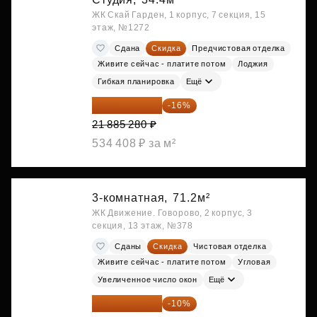
ЖК Скай Гарден, 1 корпус, 7 секция, 15
этаж, №1272
Сдана
Скидка
Предчистовая отделка
Живите сейчас - платите потом
Лоджия
Гибкая планировка
Ещё
18 383 635 ₽
-16%
21 885 280 ₽
534 408 ₽ за м²
3-комнатная,
71.2м²
ЖК Движение. Говорово, 2 корпус, 3
секция, 13 этаж, №378
Сданы
Скидка
Чистовая отделка
Живите сейчас - платите потом
Угловая
Увеличенное число окон
Ещё
18 538 344 ₽
-10%