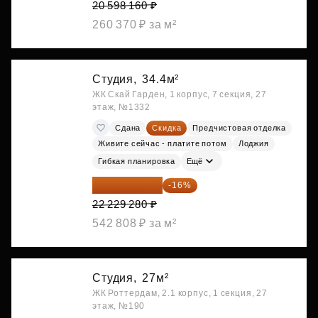
20 598 160 ₽
260 370 ₽ за м²
Студия,
34.4м²
ЖК Скай Гарден, 1 корпус, 7 секция, 27
этаж, №1332
Сдана
Скидка
Предчистовая отделка
Живите сейчас - платите потом
Лоджия
Гибкая планировка
Ещё
18 672 595 ₽
-16%
22 229 280 ₽
542 808 ₽ за м²
Студия,
27м²
ЖК Роттердам, 2.1 корпус, 1 секция, 27
этаж, №190