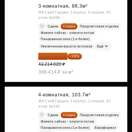
3-комнатная,
88.3м²
ЖК Скай Гарден, 1 корпус, 5 секция, 43
этаж, №989
Сдана
Скидка
Предчистовая отделка
Живите сейчас - платите потом
Панорамное окно (1 и более)
Увеличенная высота потолков
Ещё
35 003 356 ₽
-19%
43 214 020 ₽
396 414 ₽ за м²
4-комнатная,
103.7м²
ЖК Скай Гарден, 1 корпус, 1 секция, 43
этаж, №292
Сдана
Скидка
Предчистовая отделка
Живите сейчас - платите потом
Панорамное окно (1 и более)
Евроформат