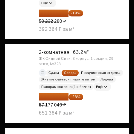
Ещё
40 688 147 ₽
-19%
50 232 280 ₽
392 364 ₽ за м²
2-комнатная,
63.2м²
ЖК Сидней Сити, 3 корпус, 1 секция, 29
этаж, №328
Сдана
Скидка
Предчистовая отделка
Живите сейчас - платите потом
Лоджия
Панорамное окно (1 и более)
Ещё
41 167 469 ₽
-28%
57 177 040 ₽
651 384 ₽ за м²