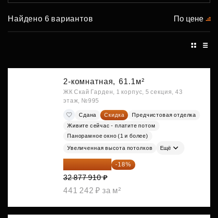
Найдено 6 вариантов
По цене
2-комнатная,
61.1м²
ЖК Скай Гарден, 1 корпус, 5 секция, 43
этаж, №995
Сдана
Скидка
Предчистовая отделка
Живите сейчас - платите потом
Панорамное окно (1 и более)
Увеличенная высота потолков
Ещё
26 959 886 ₽
-18%
32 877 910 ₽
441 242 ₽ за м²