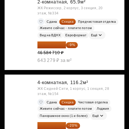
2-комнатная,
65.9м²
ЖК Режиссер, 2 корпус, 3 секция, 20
этаж, №334
Сдана
Скидка
Предчистовая отделка
Живите сейчас - платите потом
Вид на ВДНХ
Евроформат
Ещё
42 392 086 ₽
-9%
46 584 710 ₽
643 279 ₽ за м²
4-комнатная,
116.2м²
ЖК Сидней Сити, 1 корпус, 1 секция, 28
этаж, №154
Сдана
Скидка
Чистовая отделка
Живите сейчас - платите потом
Лоджия
Панорамное окно (1 и более)
Ещё
88 869 760 ₽
-20%