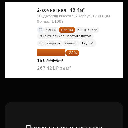
2-комнатная,
43.4м²
ЖК Датский квартал, 2 корпус, 17 секция,
9 этаж, №1089
Сдана
Скидка
Без отделки
Живите сейчас - платите потом
Евроформат
Лоджия
Ещё
11 606 071 ₽
-23%
15 072 820 ₽
267 421 ₽ за м²