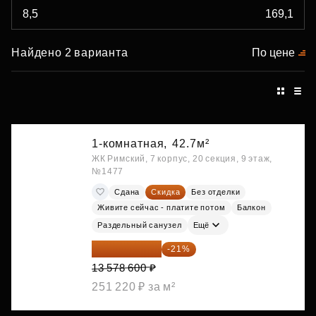
Найдено 2 варианта
По цене
1-комнатная,
42.7м²
ЖК Римский, 7 корпус, 20 секция, 9 этаж,
№1477
Сдана
Скидка
Без отделки
Живите сейчас - платите потом
Балкон
Раздельный санузел
Ещё
10 727 094 ₽
-21%
13 578 600 ₽
251 220 ₽ за м²