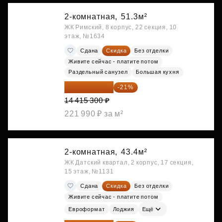
2-комнатная,
51.3м²
ЖК Римский, 8 корпус, 22 секция, 10
этаж, №1634
Сдана
Скидка
Без отделки
Живите сейчас - платите потом
Раздельный санузел
Большая кухня
11 388 087 ₽
-21%
14 415 300 ₽
221 990 ₽ за м²
2-комнатная,
43.4м²
ЖК Датский квартал, 2 корпус, 17 секция,
15 этаж, №1131
Сдана
Скидка
Без отделки
Живите сейчас - платите потом
Евроформат
Лоджия
Ещё