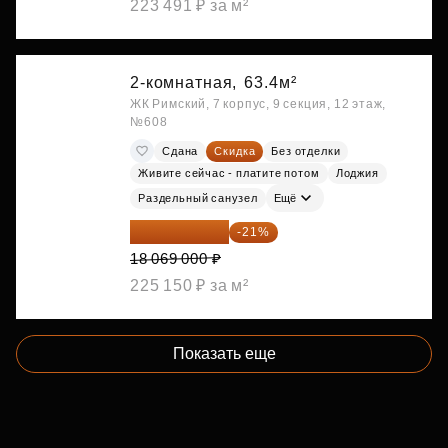
223 491 ₽ за м²
2-комнатная,
63.4м²
ЖК Римский, 7 корпус, 9 секция, 12 этаж,
№608
Сдана
Скидка
Без отделки
Живите сейчас - платите потом
Лоджия
Раздельный санузел
Ещё
14 274 510 ₽
-21%
18 069 000 ₽
225 150 ₽ за м²
Показать еще