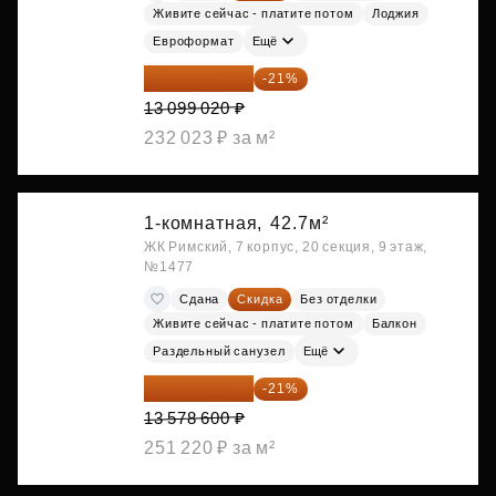
Живите сейчас - платите потом
Лоджия
Евроформат
Ещё
10 348 226 ₽
-21%
13 099 020 ₽
232 023 ₽ за м²
1-комнатная,
42.7м²
ЖК Римский, 7 корпус, 20 секция, 9 этаж,
№1477
Сдана
Скидка
Без отделки
Живите сейчас - платите потом
Балкон
Раздельный санузел
Ещё
10 727 094 ₽
-21%
13 578 600 ₽
251 220 ₽ за м²