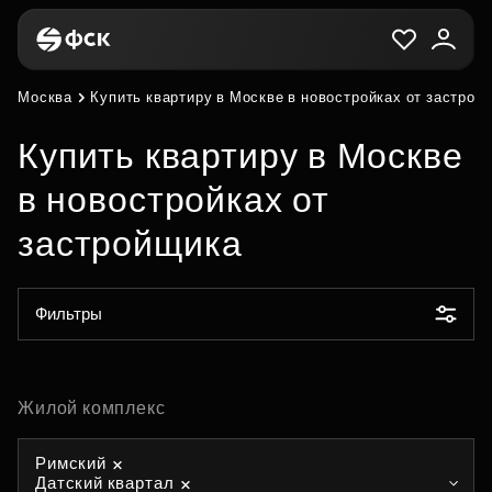
Москва
Купить квартиру в Москве в новостройках от застрой
Купить квартиру в Москве
в новостройках от
застройщика
Фильтры
Жилой комплекс
Римский
Датский квартал