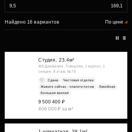
Найдено 16 вариантов
По цене
Студия,
23.4м²
ЖК Движение. Говорово, 1 корпус, 1
секция, 8 этаж, №79
Сдана
Чистовая отделка
Живите сейчас - платите потом
Линейная
Большая ванная
9 500 400 ₽
406 000 ₽ за м²
1-комнатная,
38.1м²