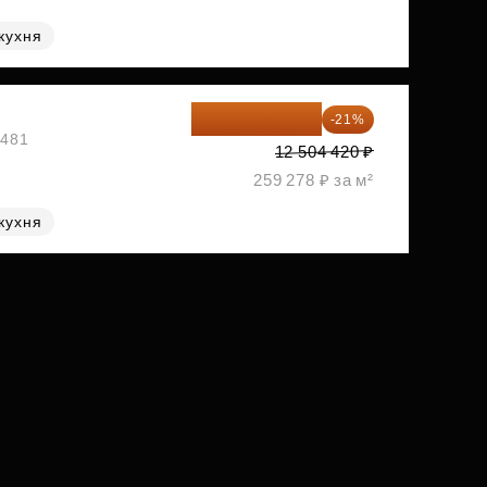
кухня
9 878 492 ₽
-21%
1481
12 504 420 ₽
259 278 ₽ за м²
кухня