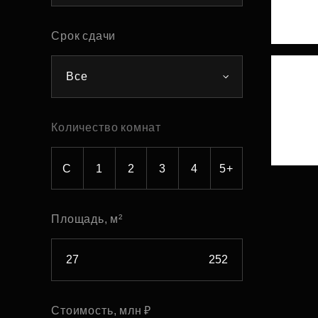
Рефинансирование
Срок сдачи
Все
Количество комнат
С
1
2
3
4
5+
Площадь, м²
Стоимость, млн ₽