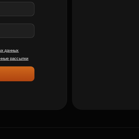
ых данных
нные рассылки