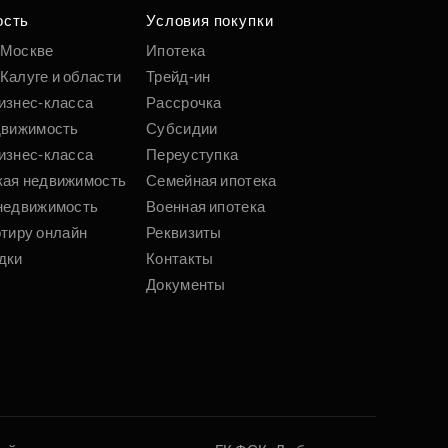
ость
Условия покупки
 Москве
Ипотека
Калуге и области
Трейд-ин
изнес-класса
Рассрочка
движимость
Субсидии
изнес-класса
Переуступка
кая недвижимость
Семейная ипотека
недвижимость
Военная ипотека
ртиру онлайн
Реквизиты
дки
Контакты
Документы