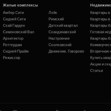
Жилые комплексы
Недвижим
Амбер Сити
Лэйк
Квартиры в
Сидней Сити
Римский
Квартиры в 
Скай Гарден
Датский квартал
Квартиры б
Симоновский Вал
Скандинавский
Готовая не
Архитектор
Настроение
Квартиры б
Роттердам
Сколковский
Коммерчес
Сидней Прайм
Движение. Говорово
Вторичная 
Режиссер
Купить ква
Акции и ски
Статьи