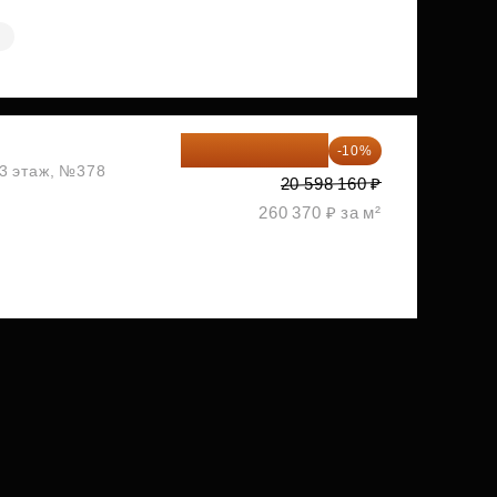
я
18 538 344 ₽
-10%
13 этаж, №378
20 598 160 ₽
260 370 ₽ за м²