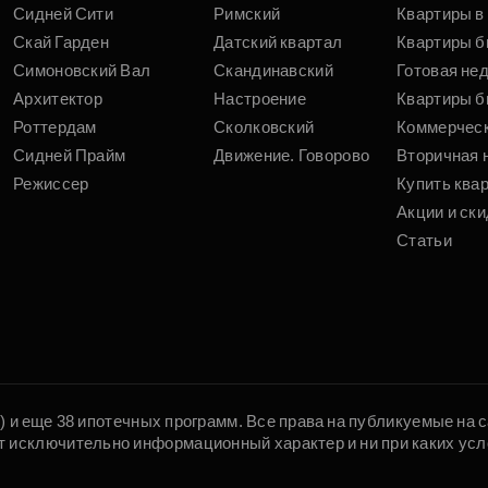
Сидней Сити
Римский
Квартиры в 
Скай Гарден
Датский квартал
Квартиры б
Симоновский Вал
Скандинавский
Готовая не
Архитектор
Настроение
Квартиры б
Роттердам
Сколковский
Коммерчес
Сидней Прайм
Движение. Говорово
Вторичная 
Режиссер
Купить ква
Акции и ски
Статьи
5) и еще 38 ипотечных программ. Все права на публикуемые на
т исключительно информационный характер и ни при каких усл