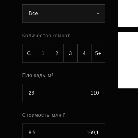
Рефинансирование
Все
Количество комнат
С
1
2
3
4
5+
Площадь, м²
Стоимость, млн ₽