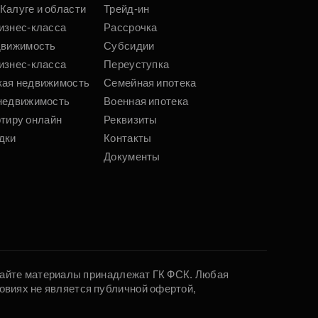
Калуге и области
Трейд-ин
изнес-класса
Рассрочка
движимость
Субсидии
изнес-класса
Переуступка
кая недвижимость
Семейная ипотека
недвижимость
Военная ипотека
ртиру онлайн
Реквизиты
дки
Контакты
Документы
 сайте материалы принадлежат ГК ФСК. Любая
овиях не является публичной офертой,