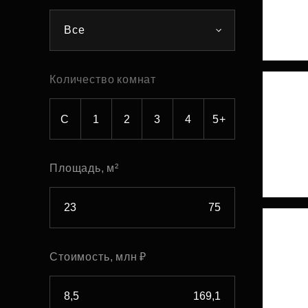
Рефинансирование
Все
Количество комнат
С
1
2
3
4
5+
Площадь, м²
Стоимость, млн ₽