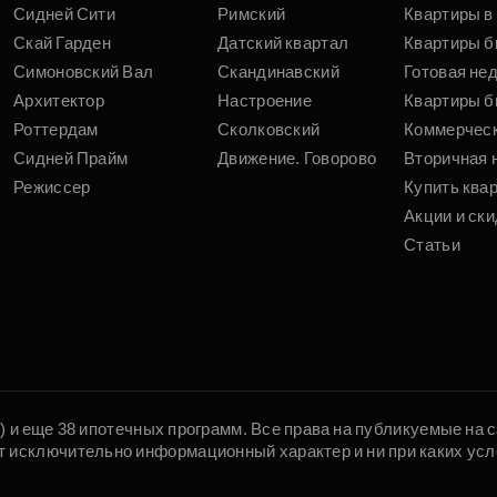
Сидней Сити
Римский
Квартиры в 
Скай Гарден
Датский квартал
Квартиры б
Симоновский Вал
Скандинавский
Готовая не
Архитектор
Настроение
Квартиры б
Роттердам
Сколковский
Коммерчес
Сидней Прайм
Движение. Говорово
Вторичная 
Режиссер
Купить ква
Акции и ски
Статьи
5) и еще 38 ипотечных программ. Все права на публикуемые на
т исключительно информационный характер и ни при каких усл