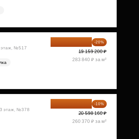
я
15 327 360 ₽
-20%
2 этаж, №517
19 159 200 ₽
283 840 ₽ за м²
лка
18 538 344 ₽
-10%
13 этаж, №378
20 598 160 ₽
260 370 ₽ за м²