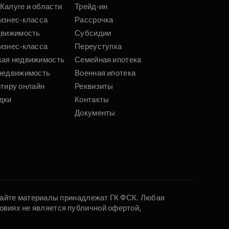
Калуге и области
Трейд-ин
изнес-класса
Рассрочка
движимость
Субсидии
изнес-класса
Переуступка
кая недвижимость
Семейная ипотека
недвижимость
Военная ипотека
ртиру онлайн
Реквизиты
дки
Контакты
Документы
 сайте материалы принадлежат ГК ФСК. Любая
овиях не является публичной офертой,