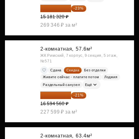
11 689 616 ₽
-23%
15 181 320 ₽
269 346 ₽ за м²
2-комнатная,
57.6м²
ЖК Римский, 7 корпус, 9 секция, 5 этаж,
№571
Сдана
Скидка
Без отделки
Живите сейчас - платите потом
Лоджия
Раздельный санузел
Ещё
13 109 702 ₽
-21%
16 594 560 ₽
227 599 ₽ за м²
2-комнатная,
63.4м²