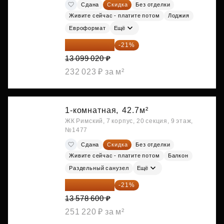
Сдана
Скидка
Без отделки
Живите сейчас - платите потом
Лоджия
Евроформат
Ещё
10 348 226 ₽
-21%
13 099 020 ₽
232 023 ₽ за м²
1-комнатная,
42.7м²
ЖК Римский, 7 корпус, 20 секция, 9 этаж,
№1477
Сдана
Скидка
Без отделки
Живите сейчас - платите потом
Балкон
Раздельный санузел
Ещё
10 727 094 ₽
-21%
13 578 600 ₽
251 220 ₽ за м²