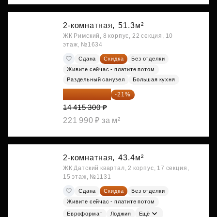
2-комнатная,
51.3м²
ЖК Римский, 8 корпус, 22 секция, 10
этаж, №1634
Сдана
Скидка
Без отделки
Живите сейчас - платите потом
Раздельный санузел
Большая кухня
11 388 087 ₽
-21%
14 415 300 ₽
221 990 ₽ за м²
2-комнатная,
43.4м²
ЖК Датский квартал, 2 корпус, 17 секция,
15 этаж, №1131
Сдана
Скидка
Без отделки
Живите сейчас - платите потом
Евроформат
Лоджия
Ещё