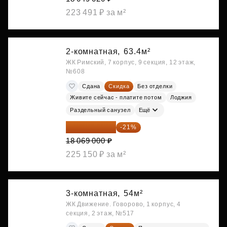
223 491 ₽ за м²
2-комнатная,
63.4м²
ЖК Римский, 7 корпус, 9 секция, 12 этаж,
№608
Сдана
Скидка
Без отделки
Живите сейчас - платите потом
Лоджия
Раздельный санузел
Ещё
14 274 510 ₽
-21%
18 069 000 ₽
225 150 ₽ за м²
3-комнатная,
54м²
ЖК Движение. Говорово, 1 корпус, 4
секция, 2 этаж, №517