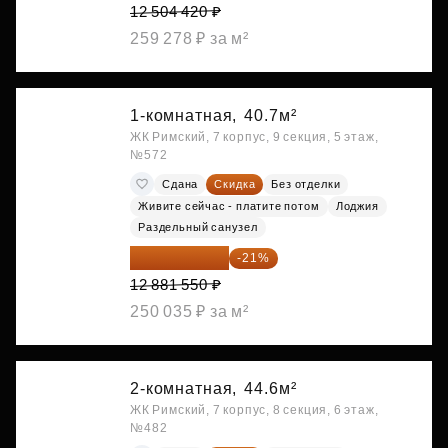
12 504 420 ₽
259 278 ₽ за м²
1-комнатная,
40.7м²
ЖК Римский, 7 корпус, 9 секция, 5 этаж,
№572
Сдана
Скидка
Без отделки
Живите сейчас - платите потом
Лоджия
Раздельный санузел
10 176 425 ₽
-21%
12 881 550 ₽
250 035 ₽ за м²
2-комнатная,
44.6м²
ЖК Римский, 7 корпус, 8 секция, 6 этаж,
№482