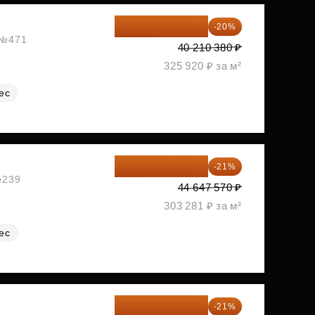
32 168 304 ₽
-20%
, №471
40 210 380 ₽
325 920 ₽ за м²
ес
35 271 580 ₽
-21%
№239
44 647 570 ₽
303 281 ₽ за м²
ес
35 363 457 ₽
-21%