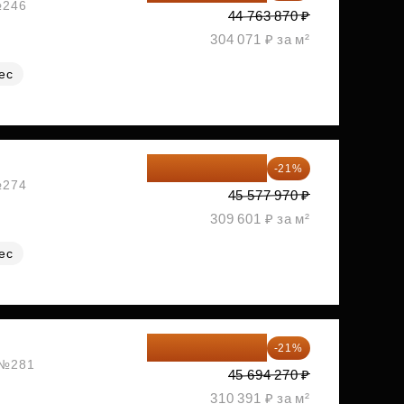
№246
44 763 870 ₽
304 071 ₽ за м²
ес
36 006 596 ₽
-21%
№274
45 577 970 ₽
309 601 ₽ за м²
ес
36 098 473 ₽
-21%
, №281
45 694 270 ₽
310 391 ₽ за м²