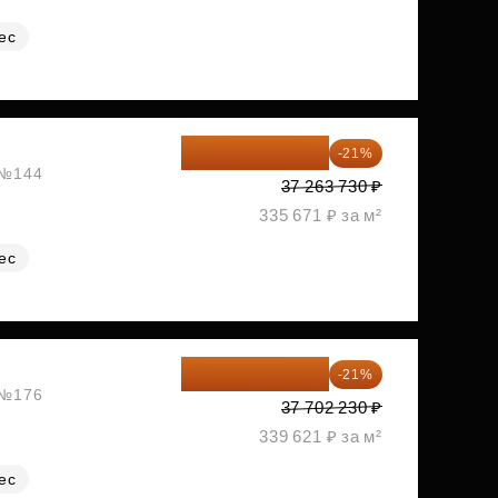
ес
29 438 347 ₽
-21%
, №144
37 263 730 ₽
335 671 ₽ за м²
ес
29 784 762 ₽
-21%
, №176
37 702 230 ₽
339 621 ₽ за м²
ес