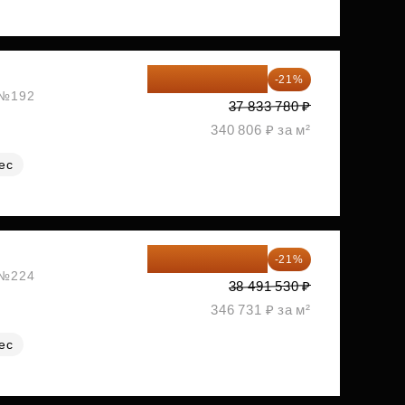
29 888 686 ₽
-21%
, №192
37 833 780 ₽
340 806 ₽ за м²
ес
30 408 309 ₽
-21%
, №224
38 491 530 ₽
346 731 ₽ за м²
ес