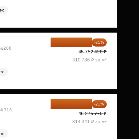
ес
36 144 412 ₽
-21%
 №288
45 752 420 ₽
310 786 ₽ за м²
ес
36 557 858 ₽
-21%
, №316
46 275 770 ₽
314 341 ₽ за м²
ес