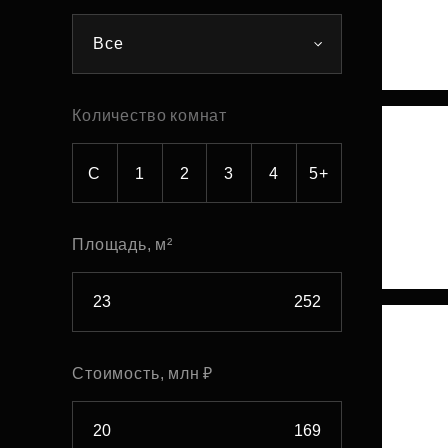
Рефинансирование
Все
Количество комнат
С
1
2
3
4
5+
Площадь, м²
Стоимость, млн ₽