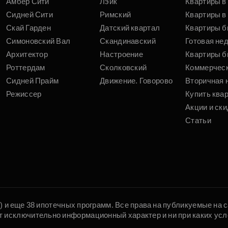
Амбер Сити
Лэйк
Квартиры в
Сидней Сити
Римский
Квартиры в 
Скай Гарден
Датский квартал
Квартиры б
Симоновский Вал
Скандинавский
Готовая не
Архитектор
Настроение
Квартиры б
Роттердам
Сколковский
Коммерчес
Сидней Прайм
Движение. Говорово
Вторичная 
Режиссер
Купить ква
Акции и ски
Статьи
5) и еще 38 ипотечных программ. Все права на публикуемые на
т исключительно информационный характер и ни при каких усл