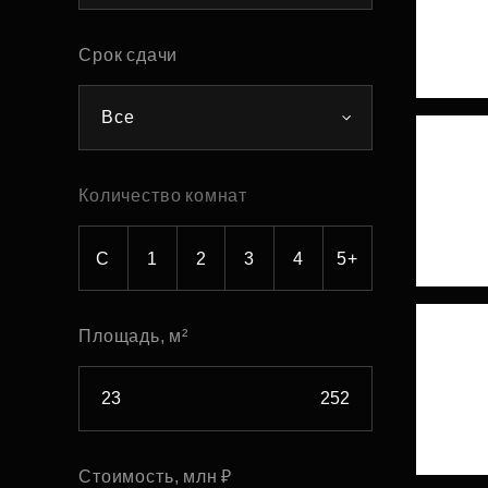
Рефинансирование
Срок сдачи
Все
Количество комнат
С
1
2
3
4
5+
Площадь, м²
Стоимость, млн ₽