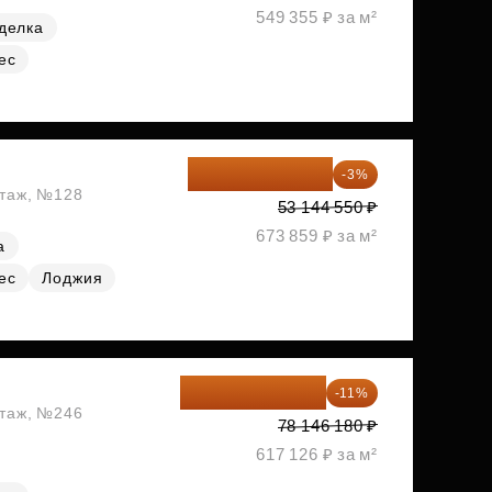
549 355 ₽ за м²
делка
ес
51 550 214 ₽
-3%
этаж, №128
53 144 550 ₽
673 859 ₽ за м²
а
ес
Лоджия
69 550 100 ₽
-11%
этаж, №246
78 146 180 ₽
617 126 ₽ за м²