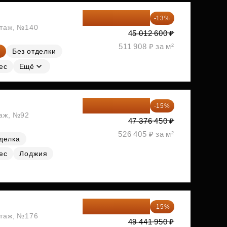
39 160 962 ₽
-13%
этаж, №140
45 012 600 ₽
511 908 ₽ за м²
Без отделки
ес
Ещё
40 269 983 ₽
-15%
таж, №92
47 376 450 ₽
526 405 ₽ за м²
делка
ес
Лоджия
42 025 658 ₽
-15%
этаж, №176
49 441 950 ₽