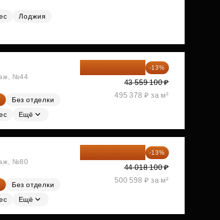
ес
Лоджия
37 896 417 ₽
-13%
таж, №44
43 559 100 ₽
495 378 ₽ за м²
Без отделки
ес
Ещё
38 295 747 ₽
-13%
таж, №80
44 018 100 ₽
500 598 ₽ за м²
Без отделки
ес
Ещё