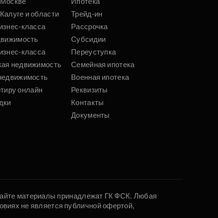
 Москве
Ипотека
Калуге и области
Трейд-ин
изнес-класса
Рассрочка
движимость
Субсидии
изнес-класса
Переуступка
кая недвижимость
Семейная ипотека
недвижимость
Военная ипотека
ртиру онлайн
Реквизиты
дки
Контакты
Документы
 сайте материалы принадлежат ГК ФСК. Любая
овиях не является публичной офертой,