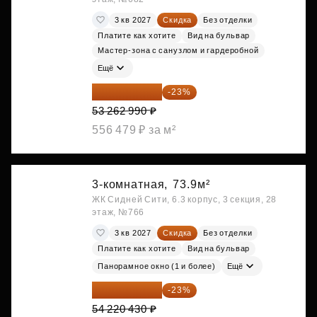
3 кв 2027
Скидка
Без отделки
Платите как хотите
Вид на бульвар
Мастер-зона с санузлом и гардеробной
Ещё
41 012 502 ₽
-23%
53 262 990 ₽
556 479 ₽ за м²
3-комнатная,
73.9м²
ЖК Сидней Сити, 6.3 корпус, 3 секция, 28
этаж, №766
3 кв 2027
Скидка
Без отделки
Платите как хотите
Вид на бульвар
Панорамное окно (1 и более)
Ещё
41 749 731 ₽
-23%
54 220 430 ₽