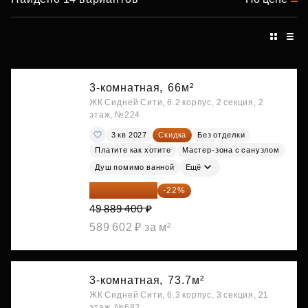
3-комнатная,
66м²
ЖК Сидней Сити, 6.2 корпус, 2 секция, 2
этаж, №224
3 кв 2027
Скидка
Без отделки
Платите как хотите
Мастер-зона с санузлом
Душ помимо ванной
Ещё
38 913 732 ₽
-22%
49 889 400 ₽
589 602 ₽ за м²
3-комнатная,
73.7м²
ЖК Сидней Сити, 6.3 корпус, 3 секция, 21
этаж, №682