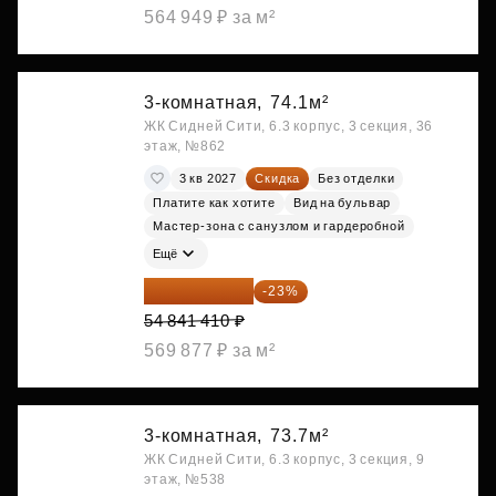
564 949 ₽ за м²
3-комнатная,
74.1м²
ЖК Сидней Сити, 6.3 корпус, 3 секция, 36
этаж, №862
3 кв 2027
Скидка
Без отделки
Платите как хотите
Вид на бульвар
Мастер-зона с санузлом и гардеробной
Ещё
42 227 886 ₽
-23%
54 841 410 ₽
569 877 ₽ за м²
3-комнатная,
73.7м²
ЖК Сидней Сити, 6.3 корпус, 3 секция, 9
этаж, №538