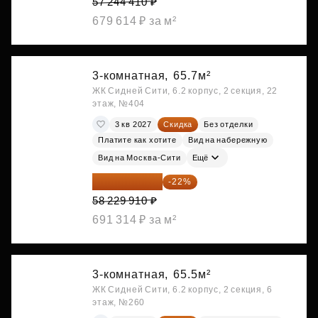
57 244 410 ₽
679 614 ₽ за м²
3-комнатная,
65.7м²
ЖК Сидней Сити, 6.2 корпус, 2 секция, 22
этаж, №404
3 кв 2027
Скидка
Без отделки
Платите как хотите
Вид на набережную
Вид на Москва-Сити
Ещё
45 419 330 ₽
-22%
58 229 910 ₽
691 314 ₽ за м²
3-комнатная,
65.5м²
ЖК Сидней Сити, 6.2 корпус, 2 секция, 6
этаж, №260