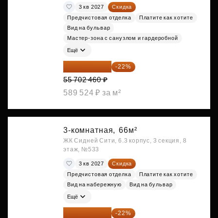
3 кв 2027
Скидка
Предчистовая отделка
Платите как хотите
Вид на бульвар
Мастер-зона с санузлом и гардеробной
Ещё
43 447 919 ₽
-22%
55 702 460 ₽
589 524 ₽ за м²
3-комнатная,
66м²
ЖК Сидней Сити, 6.3 корпус, 3 секция, 8
этаж, №533
3 кв 2027
Скидка
Предчистовая отделка
Платите как хотите
Вид на набережную
Вид на бульвар
Ещё
43 706 520 ₽
-22%