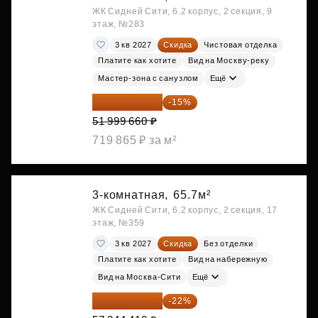
ЖК Сидней Сити, 6.2 корпус, 2 секция, 9
этаж, №283
3 кв 2027
Скидка
Чистовая отделка
Платите как хотите
Вид на Москву-реку
Мастер-зона с санузлом
Ещё
44 199 711 ₽
-15%
51 999 660 ₽
719 865 ₽ за м²
3-комнатная,
65.7м²
ЖК Сидней Сити, 6.2 корпус, 2 секция, 17
этаж, №359
3 кв 2027
Скидка
Без отделки
Платите как хотите
Вид на набережную
Вид на Москва-Сити
Ещё
44 650 640 ₽
-22%