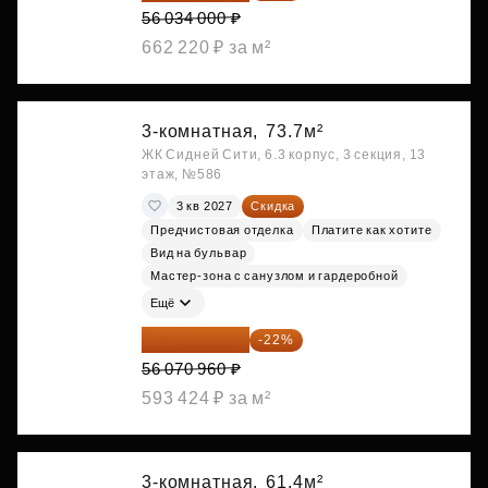
56 034 000 ₽
662 220 ₽ за м²
3-комнатная,
73.7м²
ЖК Сидней Сити, 6.3 корпус, 3 секция, 13
этаж, №586
3 кв 2027
Скидка
Предчистовая отделка
Платите как хотите
Вид на бульвар
Мастер-зона с санузлом и гардеробной
Ещё
43 735 349 ₽
-22%
56 070 960 ₽
593 424 ₽ за м²
3-комнатная,
61.4м²