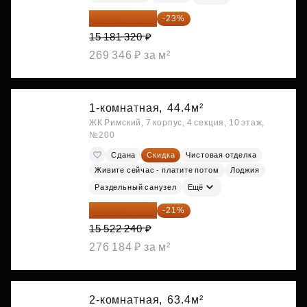
11 689 616 ₽
-23%
15 181 320 ₽
269 346 ₽ за м²
1-комнатная,
44.4м²
ЖК Римский, 7 корпус, 4 секция, 10 этаж,
№200
Сдана
Скидка
Чистовая отделка
Живите сейчас - платите потом
Лоджия
Раздельный санузел
Ещё
12 262 570 ₽
-21%
15 522 240 ₽
276 184 ₽ за м²
2-комнатная,
63.4м²