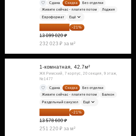
Сдана
Скидка
Без отделки
Живите сейчас - платите потом
Лоджия
Евроформат
Ещё
10 348 226 ₽
-21%
13 099 020 ₽
232 023 ₽ за м²
1-комнатная,
42.7м²
ЖК Римский, 7 корпус, 20 секция, 9 этаж,
№1477
Сдана
Скидка
Без отделки
Живите сейчас - платите потом
Балкон
Раздельный санузел
Ещё
10 727 094 ₽
-21%
13 578 600 ₽
251 220 ₽ за м²