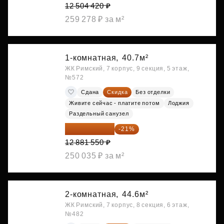
12 504 420 ₽
259 278 ₽ за м²
1-комнатная,
40.7м²
ЖК Римский, 7 корпус, 9 секция, 5 этаж,
№572
Сдана
Скидка
Без отделки
Живите сейчас - платите потом
Лоджия
Раздельный санузел
10 176 425 ₽
-21%
12 881 550 ₽
250 035 ₽ за м²
2-комнатная,
44.6м²
ЖК Римский, 7 корпус, 8 секция, 6 этаж,
№482