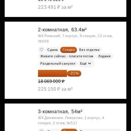
223 491 ₽ за м²
2-комнатная,
63.4м²
ЖК Римский, 7 корпус, 9 секция, 12 этаж,
№608
Сдана
Скидка
Без отделки
Живите сейчас - платите потом
Лоджия
Раздельный санузел
Ещё
14 274 510 ₽
-21%
18 069 000 ₽
225 150 ₽ за м²
3-комнатная,
54м²
ЖК Движение. Говорово, 1 корпус, 4
секция, 2 этаж, №517