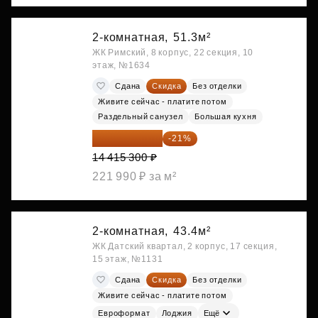
2-комнатная,
51.3м²
ЖК Римский, 8 корпус, 22 секция, 10
этаж, №1634
Сдана
Скидка
Без отделки
Живите сейчас - платите потом
Раздельный санузел
Большая кухня
11 388 087 ₽
-21%
14 415 300 ₽
221 990 ₽ за м²
2-комнатная,
43.4м²
ЖК Датский квартал, 2 корпус, 17 секция,
15 этаж, №1131
Сдана
Скидка
Без отделки
Живите сейчас - платите потом
Евроформат
Лоджия
Ещё