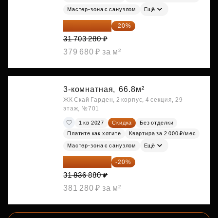
Мастер-зона с санузлом
Ещё
25 362 624 ₽
-20%
31 703 280 ₽
379 680 ₽ за м²
3-комнатная,
66.8м²
ЖК Скай Гарден, 2 корпус, 4 секция, 29
этаж, №701
1 кв 2027
Скидка
Без отделки
Платите как хотите
Квартира за 2 000 ₽/мес
Мастер-зона с санузлом
Ещё
25 469 504 ₽
-20%
31 836 880 ₽
381 280 ₽ за м²