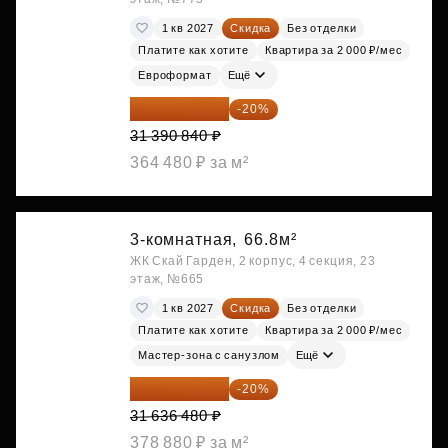
1 кв 2027
Скидка
Без отделки
Платите как хотите
Квартира за 2 000 ₽/мес
Евроформат
Ещё
25 112 672 ₽
-20%
31 390 840 ₽
364 480 ₽ за м²
3-комнатная,
66.8м²
ЖК Скай Гарден, 2 корпус, 4 секция, 23
этаж, №665
1 кв 2027
Скидка
Без отделки
Платите как хотите
Квартира за 2 000 ₽/мес
Мастер-зона с санузлом
Ещё
25 309 184 ₽
-20%
31 636 480 ₽
378 880 ₽ за м²