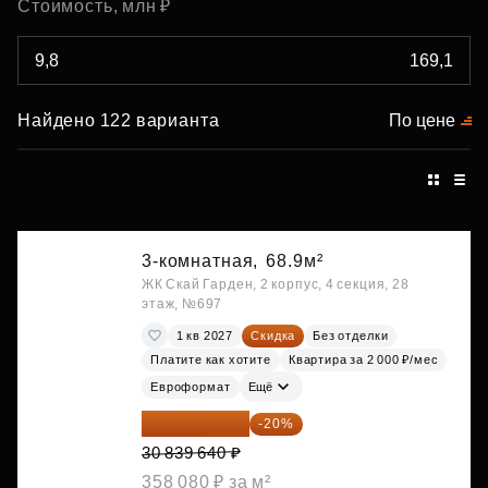
Стоимость, млн ₽
Найдено 122 варианта
По цене
3-комнатная,
68.9м²
ЖК Скай Гарден, 2 корпус, 4 секция, 28
этаж, №697
1 кв 2027
Скидка
Без отделки
Платите как хотите
Квартира за 2 000 ₽/мес
Евроформат
Ещё
24 671 712 ₽
-20%
30 839 640 ₽
358 080 ₽ за м²