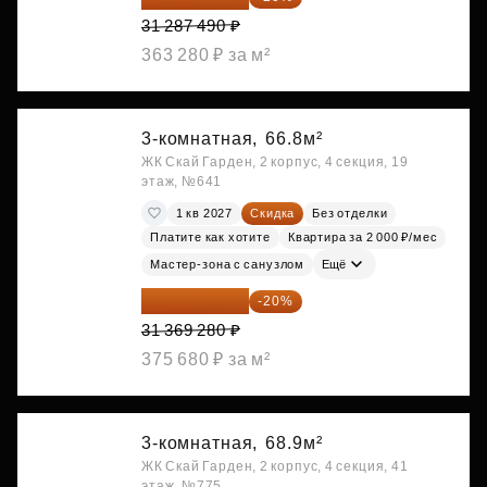
31 287 490 ₽
363 280 ₽ за м²
3-комнатная,
66.8м²
ЖК Скай Гарден, 2 корпус, 4 секция, 19
этаж, №641
1 кв 2027
Скидка
Без отделки
Платите как хотите
Квартира за 2 000 ₽/мес
Мастер-зона с санузлом
Ещё
25 095 424 ₽
-20%
31 369 280 ₽
375 680 ₽ за м²
3-комнатная,
68.9м²
ЖК Скай Гарден, 2 корпус, 4 секция, 41
этаж, №775