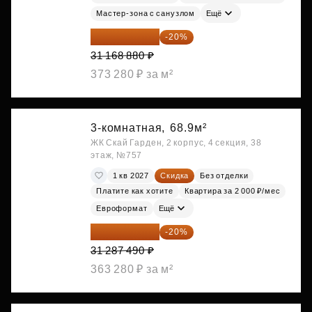
Мастер-зона с санузлом
Ещё
24 935 104 ₽
-20%
31 168 880 ₽
373 280 ₽ за м²
3-комнатная,
68.9м²
ЖК Скай Гарден, 2 корпус, 4 секция, 38
этаж, №757
1 кв 2027
Скидка
Без отделки
Платите как хотите
Квартира за 2 000 ₽/мес
Евроформат
Ещё
25 029 992 ₽
-20%
31 287 490 ₽
363 280 ₽ за м²