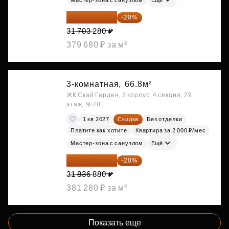
25 362 624 ₽
-20%
31 703 280 ₽
379 680 ₽ за м²
3-комнатная,
66.8м²
ЖК Скай Гарден, 2 корпус, 4 секция, 29
этаж, №701
1 кв 2027
Скидка
Без отделки
Платите как хотите
Квартира за 2 000 ₽/мес
Мастер-зона с санузлом
Ещё
25 469 504 ₽
-20%
31 836 880 ₽
381 280 ₽ за м²
Показать еще