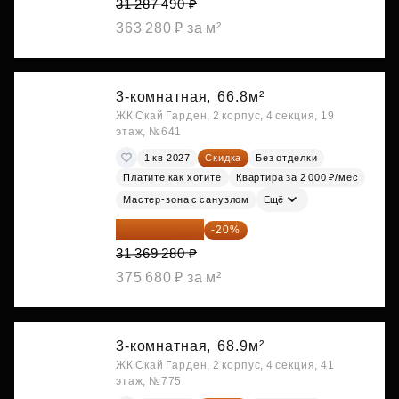
31 287 490 ₽
363 280 ₽ за м²
3-комнатная,
66.8м²
ЖК Скай Гарден, 2 корпус, 4 секция, 19
этаж, №641
1 кв 2027
Скидка
Без отделки
Платите как хотите
Квартира за 2 000 ₽/мес
Мастер-зона с санузлом
Ещё
25 095 424 ₽
-20%
31 369 280 ₽
375 680 ₽ за м²
3-комнатная,
68.9м²
ЖК Скай Гарден, 2 корпус, 4 секция, 41
этаж, №775