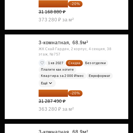
24 935 104 ₽
-20%
31 168 880 ₽
373 280 ₽ за м²
3-комнатная,
68.9м²
ЖК Скай Гарден, 2 корпус, 4 секция, 38
этаж, №757
1 кв 2027
Скидка
Без отделки
Платите как хотите
Квартира за 2 000 ₽/мес
Евроформат
Ещё
25 029 992 ₽
-20%
31 287 490 ₽
363 280 ₽ за м²
3-комнатная,
68.9м²