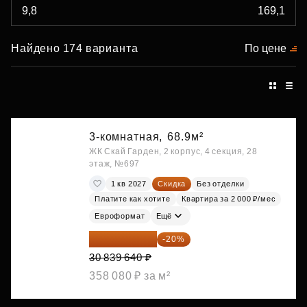
Найдено 174 варианта
По цене
3-комнатная,
68.9м²
ЖК Скай Гарден, 2 корпус, 4 секция, 28
этаж, №697
1 кв 2027
Скидка
Без отделки
Платите как хотите
Квартира за 2 000 ₽/мес
Евроформат
Ещё
24 671 712 ₽
-20%
30 839 640 ₽
358 080 ₽ за м²