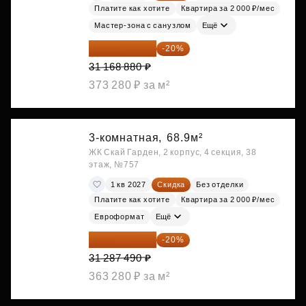
Платите как хотите
Квартира за 2 000 ₽/мес
Мастер-зона с санузлом
Ещё
24 935 104 ₽
-20%
31 168 880 ₽
373 280 ₽ за м²
3-комнатная,
68.9м²
ЖК Скай Гарден, 2 корпус, 4 секция, 38
этаж, №757
1 кв 2027
Скидка
Без отделки
Платите как хотите
Квартира за 2 000 ₽/мес
Евроформат
Ещё
25 029 992 ₽
-20%
31 287 490 ₽
363 280 ₽ за м²