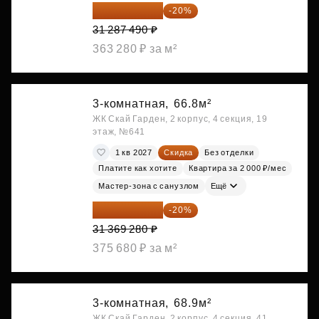
25 029 992 ₽
-20%
31 287 490 ₽
363 280 ₽ за м²
3-комнатная,
66.8м²
ЖК Скай Гарден, 2 корпус, 4 секция, 19
этаж, №641
1 кв 2027
Скидка
Без отделки
Платите как хотите
Квартира за 2 000 ₽/мес
Мастер-зона с санузлом
Ещё
25 095 424 ₽
-20%
31 369 280 ₽
375 680 ₽ за м²
3-комнатная,
68.9м²
ЖК Скай Гарден, 2 корпус, 4 секция, 41