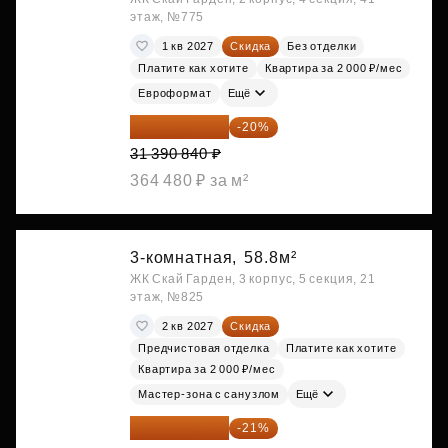
этаж, №775
1 кв 2027
Скидка
Без отделки
Платите как хотите
Квартира за 2 000 ₽/мес
Евроформат
Ещё
25 112 672 ₽
-20%
31 390 840 ₽
364 480 ₽ за м²
3-комнатная,
58.8м²
ЖК Скай Гарден, 3 корпус, 5 секция, 21
этаж, №825
2 кв 2027
Скидка
Предчистовая отделка
Платите как хотите
Квартира за 2 000 ₽/мес
Мастер-зона с санузлом
Ещё
25 260 598 ₽
-21%