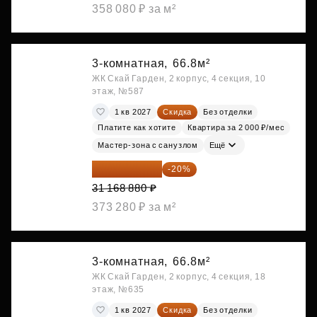
358 080 ₽ за м²
3-комнатная,
66.8м²
ЖК Скай Гарден, 2 корпус, 4 секция, 10
этаж, №587
1 кв 2027
Скидка
Без отделки
Платите как хотите
Квартира за 2 000 ₽/мес
Мастер-зона с санузлом
Ещё
24 935 104 ₽
-20%
31 168 880 ₽
373 280 ₽ за м²
3-комнатная,
66.8м²
ЖК Скай Гарден, 2 корпус, 4 секция, 18
этаж, №635
1 кв 2027
Скидка
Без отделки