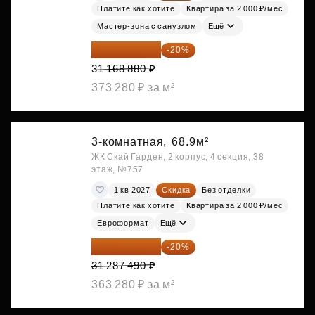
Платите как хотите
Квартира за 2 000 ₽/мес
Мастер-зона с санузлом
Ещё
24 935 104 ₽
-20%
31 168 880 ₽
373 280 ₽ за м²
3-комнатная,
68.9м²
ЖК Скай Гарден, 2 корпус, 4 секция, 38
этаж, №757
1 кв 2027
Скидка
Без отделки
Платите как хотите
Квартира за 2 000 ₽/мес
Евроформат
Ещё
25 029 992 ₽
-20%
31 287 490 ₽
363 280 ₽ за м²