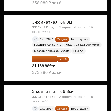
358 080 ₽ за м²
3-комнатная,
66.8м²
ЖК Скай Гарден, 2 корпус, 4 секция, 10
этаж, №587
1 кв 2027
Скидка
Без отделки
Платите как хотите
Квартира за 2 000 ₽/мес
Мастер-зона с санузлом
Ещё
24 935 104 ₽
-20%
31 168 880 ₽
373 280 ₽ за м²
3-комнатная,
66.8м²
ЖК Скай Гарден, 2 корпус, 4 секция, 18
этаж, №635
1 кв 2027
Скидка
Без отделки