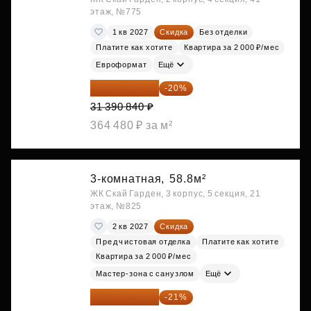
этаж, №775
1 кв 2027
Скидка
Без отделки
Платите как хотите
Квартира за 2 000 ₽/мес
Евроформат
Ещё
25 112 672 ₽
-20%
31 390 840 ₽
364 480 ₽ за м²
3-комнатная,
58.8м²
ЖК Скай Гарден, 3 корпус, 5 секция, 21
этаж, №825
2 кв 2027
Скидка
Предчистовая отделка
Платите как хотите
Квартира за 2 000 ₽/мес
Мастер-зона с санузлом
Ещё
25 260 598 ₽
-21%