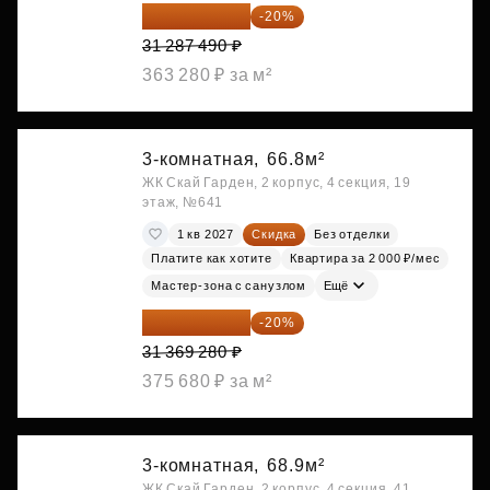
25 029 992 ₽
-20%
31 287 490 ₽
363 280 ₽ за м²
3-комнатная,
66.8м²
ЖК Скай Гарден, 2 корпус, 4 секция, 19
этаж, №641
1 кв 2027
Скидка
Без отделки
Платите как хотите
Квартира за 2 000 ₽/мес
Мастер-зона с санузлом
Ещё
25 095 424 ₽
-20%
31 369 280 ₽
375 680 ₽ за м²
3-комнатная,
68.9м²
ЖК Скай Гарден, 2 корпус, 4 секция, 41