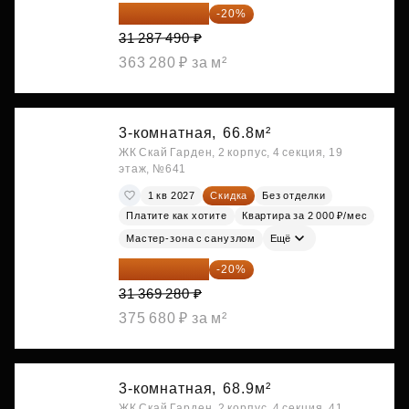
25 029 992 ₽
-20%
31 287 490 ₽
363 280 ₽ за м²
3-комнатная,
66.8м²
ЖК Скай Гарден, 2 корпус, 4 секция, 19
этаж, №641
1 кв 2027
Скидка
Без отделки
Платите как хотите
Квартира за 2 000 ₽/мес
Мастер-зона с санузлом
Ещё
25 095 424 ₽
-20%
31 369 280 ₽
375 680 ₽ за м²
3-комнатная,
68.9м²
ЖК Скай Гарден, 2 корпус, 4 секция, 41