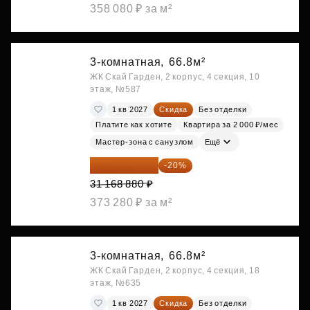
358 080 ₽ за м²
3-комнатная,
66.8м²
ЖК Скай Гарден, 2 корпус, 4 секция, 10
этаж, №587
1 кв 2027
Скидка
Без отделки
Платите как хотите
Квартира за 2 000 ₽/мес
Мастер-зона с санузлом
Ещё
24 935 104 ₽
-20%
31 168 880 ₽
373 280 ₽ за м²
3-комнатная,
66.8м²
ЖК Скай Гарден, 2 корпус, 4 секция, 18
этаж, №635
1 кв 2027
Скидка
Без отделки