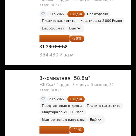
этаж, №775
1 кв 2027
Скидка
Без отделки
Платите как хотите
Квартира за 2 000 ₽/мес
Евроформат
Ещё
25 112 672 ₽
-20%
31 390 840 ₽
364 480 ₽ за м²
3-комнатная,
58.8м²
ЖК Скай Гарден, 3 корпус, 5 секция, 21
этаж, №825
2 кв 2027
Скидка
Предчистовая отделка
Платите как хотите
Квартира за 2 000 ₽/мес
Мастер-зона с санузлом
Ещё
25 260 598 ₽
-21%