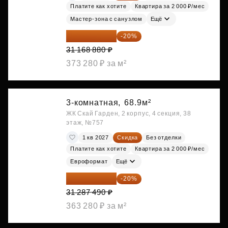
Платите как хотите
Квартира за 2 000 ₽/мес
Мастер-зона с санузлом
Ещё
24 935 104 ₽
-20%
31 168 880 ₽
373 280 ₽ за м²
3-комнатная,
68.9м²
ЖК Скай Гарден, 2 корпус, 4 секция, 38
этаж, №757
1 кв 2027
Скидка
Без отделки
Платите как хотите
Квартира за 2 000 ₽/мес
Евроформат
Ещё
25 029 992 ₽
-20%
31 287 490 ₽
363 280 ₽ за м²