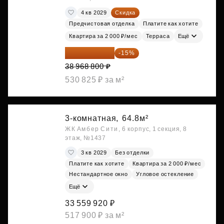
4 кв 2029
Скидка
Предчистовая отделка
Платите как хотите
Квартира за 2 000 ₽/мес
Терраса
Ещё
33 123 480 ₽
-15%
38 968 800 ₽
530 825 ₽ за м²
3-комнатная,
64.8м²
ЖК Амбер Сити, 6 корпус, 1 секция, 8
этаж, №1437
3 кв 2029
Без отделки
Платите как хотите
Квартира за 2 000 ₽/мес
Нестандартное окно
Угловое остекление
Ещё
33 559 920 ₽
517 900 ₽ за м²