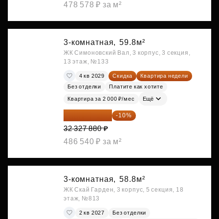
478 578 ₽ за м²
3-комнатная,
59.8м²
ЖК Симоновский Вал, 3 корпус, 3 секция,
13 этаж, №133
4 кв 2029
Скидка
Квартира недели
Без отделки
Платите как хотите
Квартира за 2 000 ₽/мес
Ещё
29 095 092 ₽
-10%
32 327 880 ₽
486 540 ₽ за м²
3-комнатная,
58.8м²
ЖК Скай Гарден, 3 корпус, 5 секция, 18
этаж, №813
2 кв 2027
Без отделки