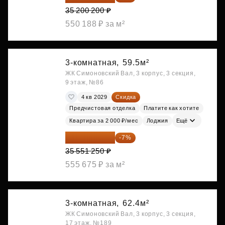
35 200 200 ₽
550 188 ₽ за м²
3-комнатная,
59.5м²
ЖК Симоновский Вал, 3 корпус, 3 секция,
9 этаж, №86
4 кв 2029
Скидка
Предчистовая отделка
Платите как хотите
Квартира за 2 000 ₽/мес
Лоджия
Ещё
33 062 663 ₽
-7%
35 551 250 ₽
555 675 ₽ за м²
3-комнатная,
62.4м²
ЖК Симоновский Вал, 3 корпус, 3 секция,
17 этаж, №189