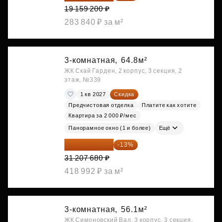
19 159 200 ₽
283 840 ₽ за м²
3-комнатная,
64.8м²
ЖК Скай Гарден, 2 корпус, 3 секция, 2
этаж, №339
1 кв 2027
Скидка
Предчистовая отделка
Платите как хотите
Квартира за 2 000 ₽/мес
Панорамное окно (1 и более)
Ещё
27 150 682 ₽
-13%
31 207 680 ₽
418 992 ₽ за м²
3-комнатная,
56.1м²
ЖК Симоновский Вал, 3 корпус, 3 секция,