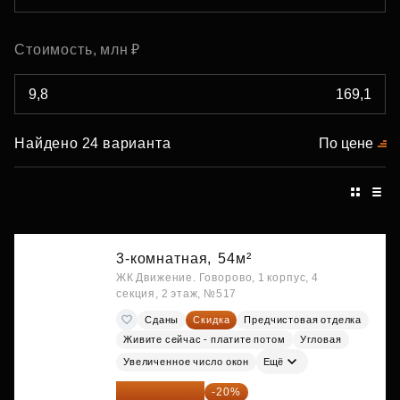
Стоимость, млн ₽
Найдено 24 варианта
По цене
3-комнатная,
54м²
ЖК Движение. Говорово, 1 корпус, 4
секция, 2 этаж, №517
Сданы
Скидка
Предчистовая отделка
Живите сейчас - платите потом
Угловая
Увеличенное число окон
Ещё
15 327 360 ₽
-20%