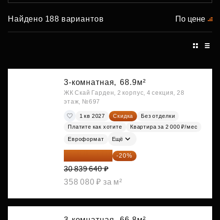
Найдено 188 вариантов
По цене
3-комнатная,
68.9м²
ЖК Скай Гарден, 2 корпус, 4 секция, 28
этаж, №697
1 кв 2027
Скидка
Без отделки
Платите как хотите
Квартира за 2 000 ₽/мес
Евроформат
Ещё
24 671 712 ₽
-20%
30 839 640 ₽
358 080 ₽ за м²
3-комнатная,
66.8м²