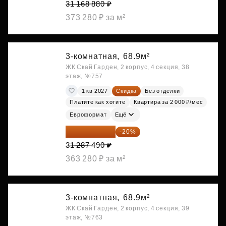
31 168 880 ₽
373 280 ₽ за м²
3-комнатная,
68.9м²
ЖК Скай Гарден, 2 корпус, 4 секция, 38
этаж, №757
1 кв 2027
Скидка
Без отделки
Платите как хотите
Квартира за 2 000 ₽/мес
Евроформат
Ещё
25 029 992 ₽
-20%
31 287 490 ₽
363 280 ₽ за м²
3-комнатная,
68.9м²
ЖК Скай Гарден, 2 корпус, 4 секция, 39
этаж, №763