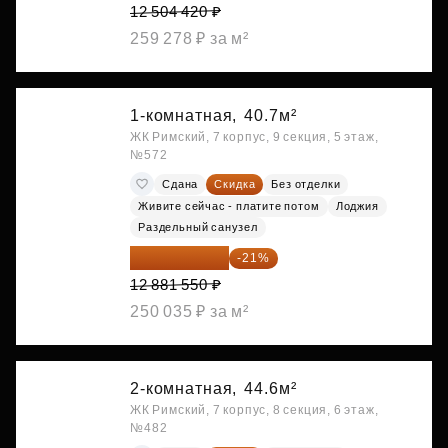
12 504 420 ₽
259 278 ₽ за м²
1-комнатная,
40.7м²
ЖК Римский, 7 корпус, 9 секция, 5 этаж,
№572
Сдана
Скидка
Без отделки
Живите сейчас - платите потом
Лоджия
Раздельный санузел
10 176 425 ₽
-21%
12 881 550 ₽
250 035 ₽ за м²
2-комнатная,
44.6м²
ЖК Римский, 7 корпус, 8 секция, 6 этаж,
№482