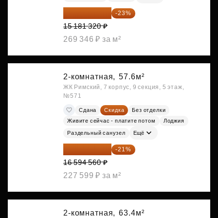
11 689 616 ₽
-23%
15 181 320 ₽
269 346 ₽ за м²
2-комнатная,
57.6м²
ЖК Римский, 7 корпус, 9 секция, 5 этаж,
№571
Сдана
Скидка
Без отделки
Живите сейчас - платите потом
Лоджия
Раздельный санузел
Ещё
13 109 702 ₽
-21%
16 594 560 ₽
227 599 ₽ за м²
2-комнатная,
63.4м²