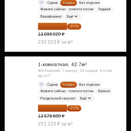
Сдана
Скидка
Без отделки
Живите сейчас - платите потом
Лоджия
Евроформат
Ещё
10 348 226 ₽
-21%
13 099 020 ₽
232 023 ₽ за м²
1-комнатная,
42.7м²
ЖК Римский, 7 корпус, 20 секция, 9 этаж,
№1477
Сдана
Скидка
Без отделки
Живите сейчас - платите потом
Балкон
Раздельный санузел
Ещё
10 727 094 ₽
-21%
13 578 600 ₽
251 220 ₽ за м²