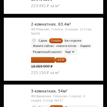
223 491 ₽ за м²
2-комнатная,
63.4м²
ЖК Римский, 7 корпус, 9 секция, 12 этаж,
№608
Сдана
Скидка
Без отделки
Живите сейчас - платите потом
Лоджия
Раздельный санузел
Ещё
14 274 510 ₽
-21%
18 069 000 ₽
225 150 ₽ за м²
3-комнатная,
54м²
ЖК Движение. Говорово, 1 корпус, 4
секция, 2 этаж, №517