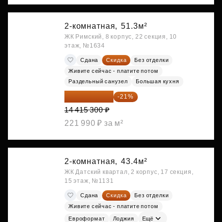
2-комнатная,
51.3м²
ЖК Римский, 8 корпус, 22 секция, 10
этаж, №1634
Сдана
Скидка
Без отделки
Живите сейчас - платите потом
Раздельный санузел
Большая кухня
11 388 087 ₽
-21%
14 415 300 ₽
221 990 ₽ за м²
2-комнатная,
43.4м²
ЖК Датский квартал, 2 корпус, 17 секция,
15 этаж, №1131
Сдана
Скидка
Без отделки
Живите сейчас - платите потом
Евроформат
Лоджия
Ещё