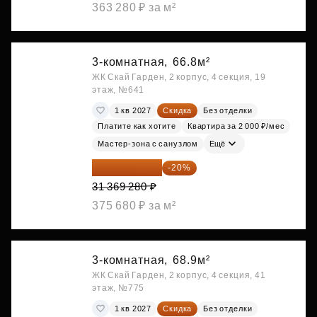
363 280 ₽ за м²
3-комнатная,
66.8м²
ЖК Скай Гарден, 2 корпус, 4 секция, 19
этаж, №641
1 кв 2027
Скидка
Без отделки
Платите как хотите
Квартира за 2 000 ₽/мес
Мастер-зона с санузлом
Ещё
25 095 424 ₽
-20%
31 369 280 ₽
375 680 ₽ за м²
3-комнатная,
68.9м²
ЖК Скай Гарден, 2 корпус, 4 секция, 41
этаж, №775
1 кв 2027
Скидка
Без отделки