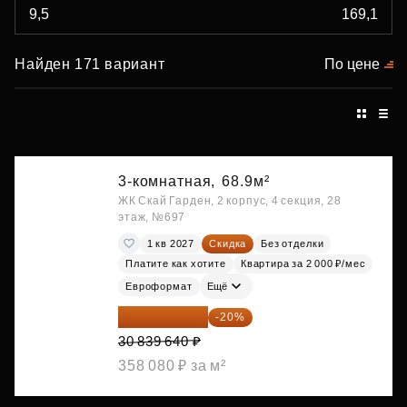
Найден 171 вариант
По цене
3-комнатная,
68.9м²
ЖК Скай Гарден, 2 корпус, 4 секция, 28
этаж, №697
1 кв 2027
Скидка
Без отделки
Платите как хотите
Квартира за 2 000 ₽/мес
Евроформат
Ещё
24 671 712 ₽
-20%
30 839 640 ₽
358 080 ₽ за м²