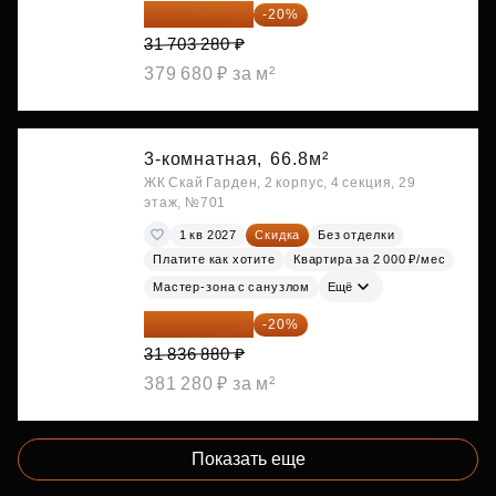
25 362 624 ₽
-20%
31 703 280 ₽
379 680 ₽ за м²
3-комнатная,
66.8м²
ЖК Скай Гарден, 2 корпус, 4 секция, 29
этаж, №701
1 кв 2027
Скидка
Без отделки
Платите как хотите
Квартира за 2 000 ₽/мес
Мастер-зона с санузлом
Ещё
25 469 504 ₽
-20%
31 836 880 ₽
381 280 ₽ за м²
Показать еще