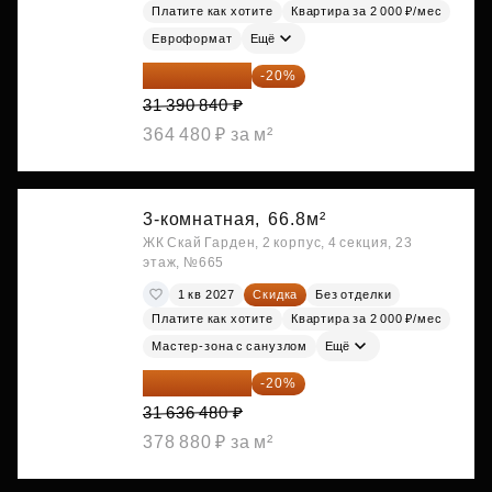
Платите как хотите
Квартира за 2 000 ₽/мес
Евроформат
Ещё
25 112 672 ₽
-20%
31 390 840 ₽
364 480 ₽ за м²
3-комнатная,
66.8м²
ЖК Скай Гарден, 2 корпус, 4 секция, 23
этаж, №665
1 кв 2027
Скидка
Без отделки
Платите как хотите
Квартира за 2 000 ₽/мес
Мастер-зона с санузлом
Ещё
25 309 184 ₽
-20%
31 636 480 ₽
378 880 ₽ за м²