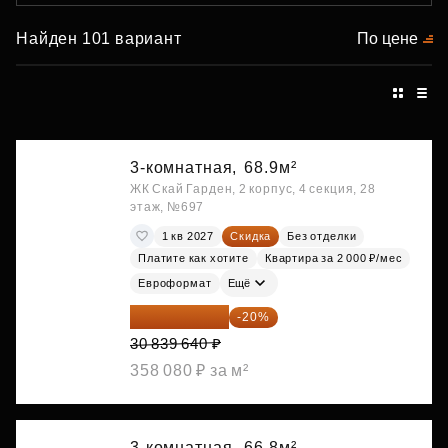
Найден 101 вариант
По цене
3-комнатная,
68.9м²
ЖК Скай Гарден, 2 корпус, 4 секция, 28
этаж, №697
1 кв 2027
Скидка
Без отделки
Платите как хотите
Квартира за 2 000 ₽/мес
Евроформат
Ещё
24 671 712 ₽
-20%
30 839 640 ₽
358 080 ₽ за м²
3-комнатная,
66.8м²