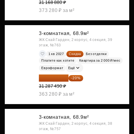
31 168 880 ₽
373 280 ₽ за м²
3-комнатная,
68.9м²
ЖК Скай Гарден, 2 корпус, 4 секция, 39
этаж, №763
1 кв 2027
Скидка
Без отделки
Платите как хотите
Квартира за 2 000 ₽/мес
Евроформат
Ещё
25 029 992 ₽
-20%
31 287 490 ₽
363 280 ₽ за м²
3-комнатная,
68.9м²
ЖК Скай Гарден, 2 корпус, 4 секция, 38
этаж, №757