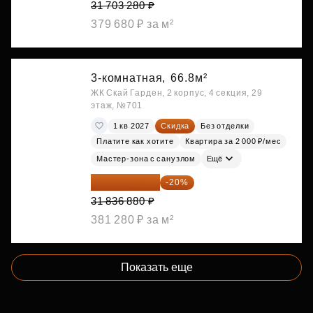
31 703 280 ₽
379 680 ₽ за м²
3-комнатная,
66.8м²
ЖК Скай Гарден, 2 корпус, 4 секция, 29
этаж, №701
1 кв 2027
Скидка
Без отделки
Платите как хотите
Квартира за 2 000 ₽/мес
Мастер-зона с санузлом
Ещё
25 469 504 ₽
-20%
31 836 880 ₽
381 280 ₽ за м²
Показать еще