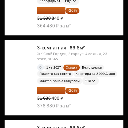
Евроформат
Ещё
25 112 672 ₽
-20%
31 390 840 ₽
364 480 ₽ за м²
3-комнатная,
66.8м²
ЖК Скай Гарден, 2 корпус, 4 секция, 23
этаж, №665
1 кв 2027
Скидка
Без отделки
Платите как хотите
Квартира за 2 000 ₽/мес
Мастер-зона с санузлом
Ещё
25 309 184 ₽
-20%
31 636 480 ₽
378 880 ₽ за м²
3-комнатная,
66.8м²