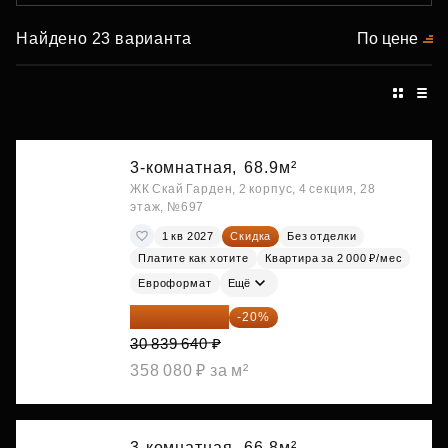
Найдено 23 варианта
По цене
3-комнатная,
68.9м²
ЖК Скай Гарден, 2 корпус, 4 секция, 28
этаж, №697
1 кв 2027
Скидка
Без отделки
Платите как хотите
Квартира за 2 000 ₽/мес
Евроформат
Ещё
24 671 712 ₽
-20%
30 839 640 ₽
358 080 ₽ за м²
3-комнатная,
66.8м²