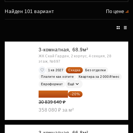
Найден 101 вариант
По цене
3-комнатная,
68.9м²
ЖК Скай Гарден, 2 корпус, 4 секция, 28
этаж, №697
1 кв 2027
Скидка
Без отделки
Платите как хотите
Квартира за 2 000 ₽/мес
Евроформат
Ещё
24 671 712 ₽
-20%
30 839 640 ₽
358 080 ₽ за м²
3-комнатная,
66.8м²