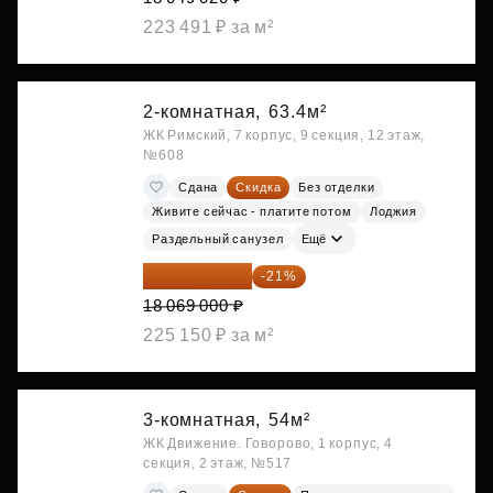
223 491 ₽ за м²
2-комнатная,
63.4м²
ЖК Римский, 7 корпус, 9 секция, 12 этаж,
№608
Сдана
Скидка
Без отделки
Живите сейчас - платите потом
Лоджия
Раздельный санузел
Ещё
14 274 510 ₽
-21%
18 069 000 ₽
225 150 ₽ за м²
3-комнатная,
54м²
ЖК Движение. Говорово, 1 корпус, 4
секция, 2 этаж, №517