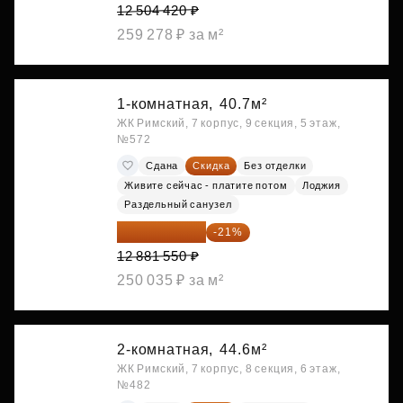
12 504 420 ₽
259 278 ₽ за м²
1-комнатная,
40.7м²
ЖК Римский, 7 корпус, 9 секция, 5 этаж,
№572
Сдана
Скидка
Без отделки
Живите сейчас - платите потом
Лоджия
Раздельный санузел
10 176 425 ₽
-21%
12 881 550 ₽
250 035 ₽ за м²
2-комнатная,
44.6м²
ЖК Римский, 7 корпус, 8 секция, 6 этаж,
№482