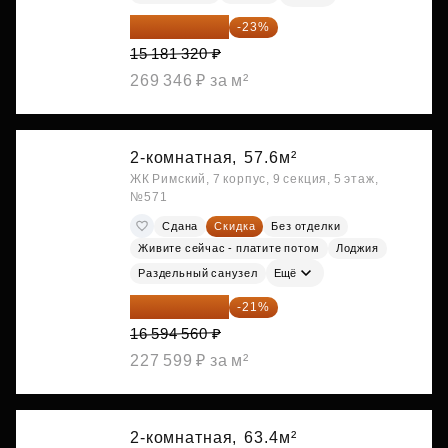
11 689 616 ₽
-23%
15 181 320 ₽
269 346 ₽ за м²
2-комнатная,
57.6м²
ЖК Римский, 7 корпус, 9 секция, 5 этаж,
№571
Сдана
Скидка
Без отделки
Живите сейчас - платите потом
Лоджия
Раздельный санузел
Ещё
13 109 702 ₽
-21%
16 594 560 ₽
227 599 ₽ за м²
2-комнатная,
63.4м²