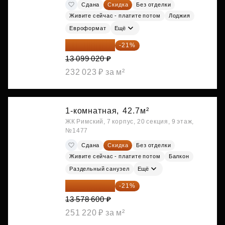
Сдана
Скидка
Без отделки
Живите сейчас - платите потом
Лоджия
Евроформат
Ещё
10 348 226 ₽
-21%
13 099 020 ₽
232 023 ₽ за м²
1-комнатная,
42.7м²
ЖК Римский, 7 корпус, 20 секция, 9 этаж,
№1477
Сдана
Скидка
Без отделки
Живите сейчас - платите потом
Балкон
Раздельный санузел
Ещё
10 727 094 ₽
-21%
13 578 600 ₽
251 220 ₽ за м²