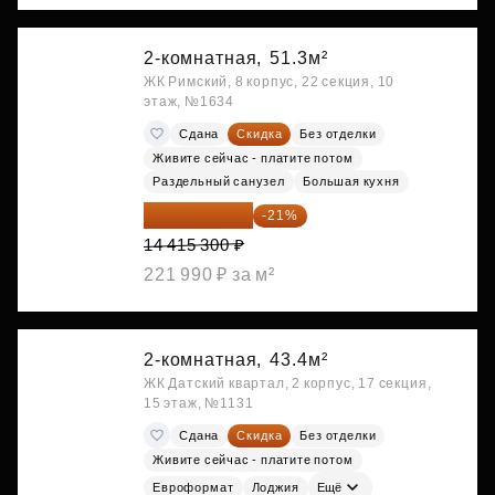
2-комнатная,
51.3м²
ЖК Римский, 8 корпус, 22 секция, 10
этаж, №1634
Сдана
Скидка
Без отделки
Живите сейчас - платите потом
Раздельный санузел
Большая кухня
11 388 087 ₽
-21%
14 415 300 ₽
221 990 ₽ за м²
2-комнатная,
43.4м²
ЖК Датский квартал, 2 корпус, 17 секция,
15 этаж, №1131
Сдана
Скидка
Без отделки
Живите сейчас - платите потом
Евроформат
Лоджия
Ещё