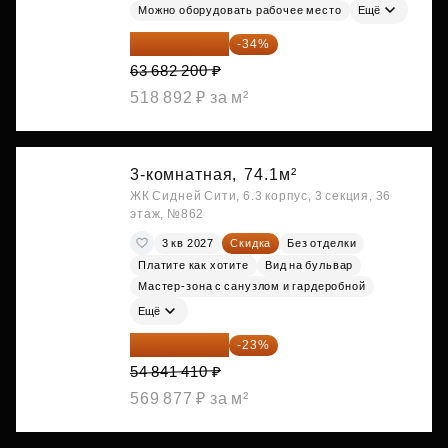
Можно оборудовать рабочее место
Ещё
42 030 252 ₽
-34%
63 682 200 ₽
518 892 ₽ за м²
3-комнатная,
74.1м²
ЖК Сидней Сити, 6.3 корпус, 3 секция, 36
этаж, №862
3 кв 2027
Скидка
Без отделки
Платите как хотите
Вид на бульвар
Мастер-зона с санузлом и гардеробной
Ещё
42 227 886 ₽
-23%
54 841 410 ₽
569 877 ₽ за м²