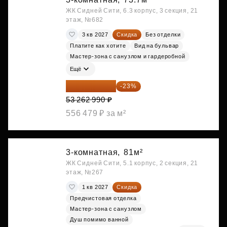
ЖК Сидней Сити, 6.3 корпус, 3 секция, 21
этаж, №682
3 кв 2027
Скидка
Без отделки
Платите как хотите
Вид на бульвар
Мастер-зона с санузлом и гардеробной
Ещё
41 012 502 ₽
-23%
53 262 990 ₽
556 479 ₽ за м²
3-комнатная,
81м²
ЖК Сидней Сити, 5.1 корпус, 2 секция, 21
этаж, №267
1 кв 2027
Скидка
Предчистовая отделка
Мастер-зона с санузлом
Душ помимо ванной