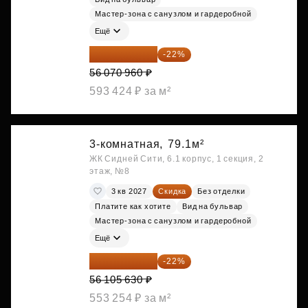
Мастер-зона с санузлом и гардеробной
Ещё
43 735 349 ₽
-22%
56 070 960 ₽
593 424 ₽ за м²
3-комнатная,
79.1м²
ЖК Сидней Сити, 6.1 корпус, 1 секция, 2
этаж, №8
3 кв 2027
Скидка
Без отделки
Платите как хотите
Вид на бульвар
Мастер-зона с санузлом и гардеробной
Ещё
43 762 391 ₽
-22%
56 105 630 ₽
553 254 ₽ за м²