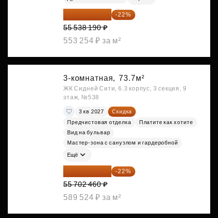
43 319 788 ₽
-22%
55 538 190 ₽
553 254 ₽ за м²
3-комнатная,
73.7м²
ЖК Сидней Сити, 6.3 корпус, 3 секция, 9
этаж, №538
3 кв 2027
Скидка
Предчистовая отделка
Платите как хотите
Вид на бульвар
Мастер-зона с санузлом и гардеробной
Ещё
43 447 919 ₽
-22%
55 702 460 ₽
589 524 ₽ за м²