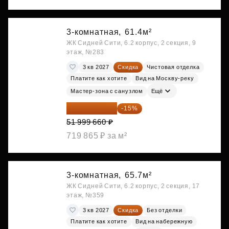
3-комнатная,
61.4м²
ЖК Сидней Сити, 6.2 корпус, 2 секция, 9
этаж, №283
3 кв 2027
Скидка
Чистовая отделка
Платите как хотите
Вид на Москву-реку
Мастер-зона с санузлом
Ещё
44 199 711 ₽
-15%
51 999 660 ₽
719 865 ₽ за м²
3-комнатная,
65.7м²
ЖК Сидней Сити, 6.2 корпус, 2 секция, 17
этаж, №359
3 кв 2027
Скидка
Без отделки
Платите как хотите
Вид на набережную