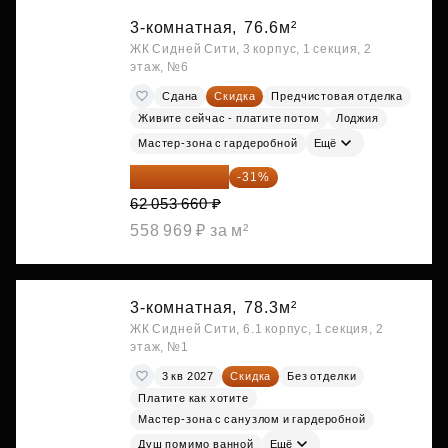
3-комнатная,
76.6м²
ЖК Сидней Сити, 3 корпус, 1 секция, 2
этаж, №6
Сдана
Скидка
Предчистовая отделка
Живите сейчас - платите потом
Лоджия
Мастер-зона с гардеробной
Ещё
42 817 025 ₽
-31%
62 053 660 ₽
558 969 ₽ за м²
3-комнатная,
78.3м²
ЖК Сидней Сити, 6.1 корпус, 1 секция, 2
этаж, №1
3 кв 2027
Скидка
Без отделки
Платите как хотите
Мастер-зона с санузлом и гардеробной
Душ помимо ванной
Ещё