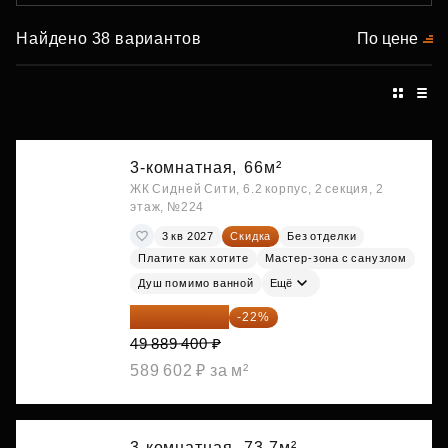
Найдено 38 вариантов
По цене
3-комнатная,
66м²
ЖК Сидней Сити, 6.2 корпус, 2 секция, 2
этаж, №224
3 кв 2027
Скидка
Без отделки
Платите как хотите
Мастер-зона с санузлом
Душ помимо ванной
Ещё
38 913 732 ₽
-22%
49 889 400 ₽
589 602 ₽ за м²
3-комнатная,
73.7м²