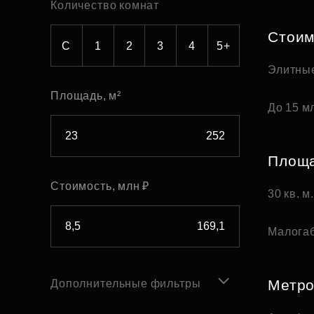
Количество комнат
Рефинансирование
Стоим
С
1
2
3
4
5+
Элитны
Площадь, м²
До 15 мл
Площ
Стоимость, млн ₽
30 кв. м
Малога
Метр
Дополнительные фильтры