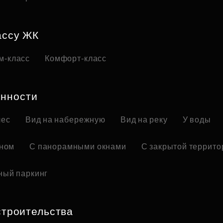
ассу ЖК
м-класс
Комфорт-класс
нности
лес
Вид на набережную
Вид на реку
У воды
оном
С панорамными окнами
С закрытой террито
ный паркинг
строительства