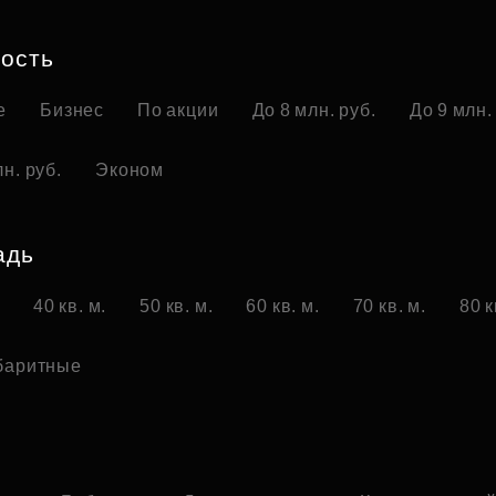
Субсидии
ость
е
Бизнес
По акции
До 8 млн. руб.
До 9 млн.
н. руб.
Эконом
адь
.
40 кв. м.
50 кв. м.
60 кв. м.
70 кв. м.
80 к
баритные
о