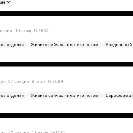
щё
секция, 10 этаж, №1634
Без отделки
Живите сейчас - платите потом
Раздельный 
пус, 17 секция, 9 этаж, №1089
Без отделки
Живите сейчас - платите потом
Евроформа
пус, 17 секция, 15 этаж, №1131