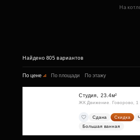
На котл
Найдено 805 вариантов
По цене
По площади
По этажу
Студия,
23.4м²
ЖК Движение. Говорово, 1 
Сдана
Скидка
Большая ванная