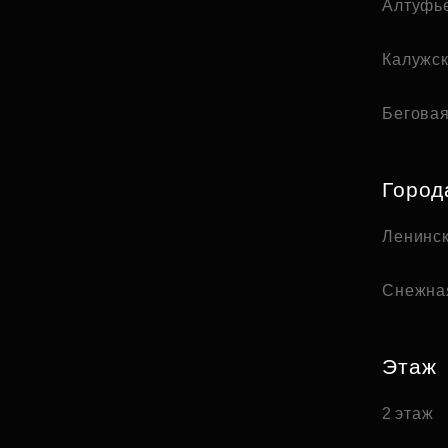
Алтуфь
Калужс
Бегова
Город
Ленинск
Снежна
Этаж
2 этаж