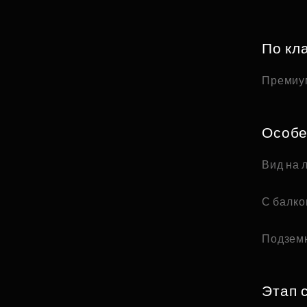
По кл
Премиу
Особе
Вид на 
С балк
Подзем
Этап 