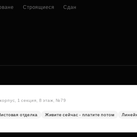
оване
Строящиеся
Сдан
корпус, 1 секция, 8 этаж, №79
Чистовая отделка
Живите сейчас - платите потом
Линей