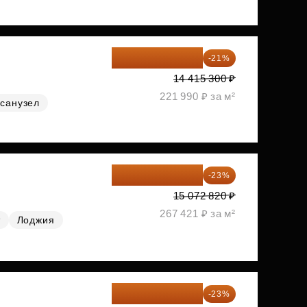
11 388 087 ₽
-21%
14 415 300 ₽
221 990 ₽ за м²
санузел
11 606 071 ₽
-23%
15 072 820 ₽
267 421 ₽ за м²
т
Лоджия
11 689 616 ₽
-23%