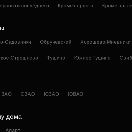
ервого и последнего
Кроме первого
Кроме посл
ны
но-Садовники
Обручевский
Хорошево-Мневники
ское-Стрешнево
Тушино
Южное Тушино
Свиб
ЗАО
СЗАО
ЮЗАО
ЮВАО
пу дома
Апарт