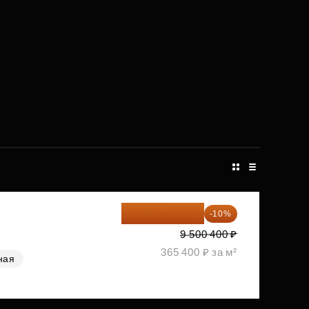
8 550 360 ₽
-10%
9 500 400 ₽
365 400 ₽ за м²
ная