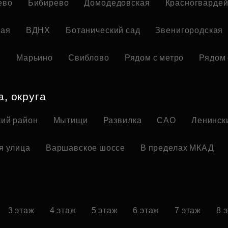
ево
Бибирево
Домодедовская
Красногвардей
кая
ВДНХ
Ботанический сад
Звенигородская
я
Марьино
Свиблово
Рядом с метро
Рядом 
а, округа
ий район
Мытищи
Развилка
САО
Ленинск
я улица
Варшавское шоссе
В пределах МКАД
3 этаж
4 этаж
5 этаж
6 этаж
7 этаж
8 