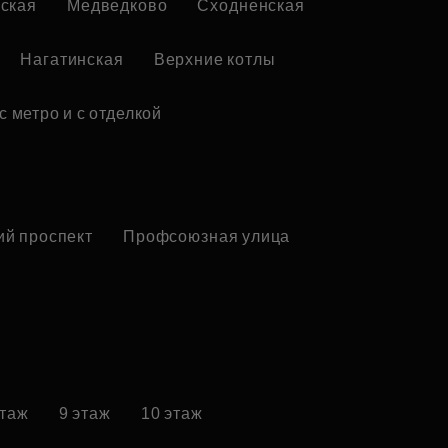
ская
Медведково
Сходненская
Нагатинская
Верхние котлы
с метро и с отделкой
ий проспект
Профсоюзная улица
этаж
9 этаж
10 этаж