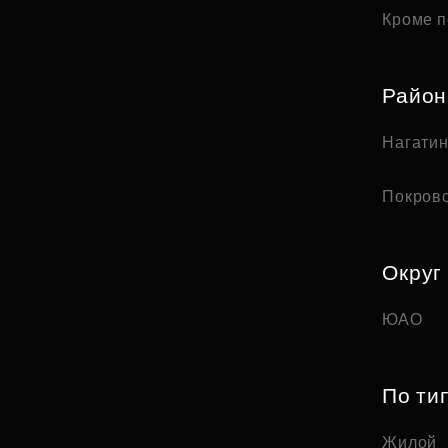
Кроме п
Райо
Нагати
Покров
Округ
ЮАО
По ти
Жилой