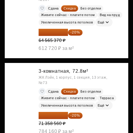
Сдана
Скидка
Без отделки
Живите сейчас - платите потом
Вид на пруд
Увеличенная высота потолков
Ещё
51 652 296 ₽
-20%
64 565 370 ₽
612 720 ₽ за м²
3-комнатная,
72.8м²
ЖК Лэйк, 1 корпус, 1 секция, 13 этаж,
№73
Сдана
Скидка
Без отделки
Живите сейчас - платите потом
Терраса
Увеличенная высота потолков
Ещё
57 086 848 ₽
-20%
71 358 560 ₽
784 160 ₽ за м²