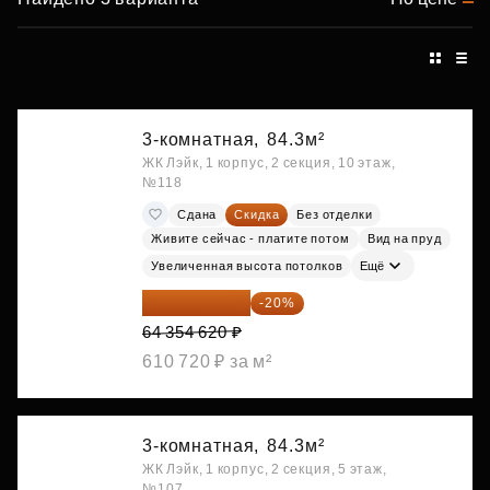
3-комнатная,
84.3м²
ЖК Лэйк, 1 корпус, 2 секция, 10 этаж,
№118
Сдана
Скидка
Без отделки
Живите сейчас - платите потом
Вид на пруд
Увеличенная высота потолков
Ещё
51 483 696 ₽
-20%
64 354 620 ₽
610 720 ₽ за м²
3-комнатная,
84.3м²
ЖК Лэйк, 1 корпус, 2 секция, 5 этаж,
№107