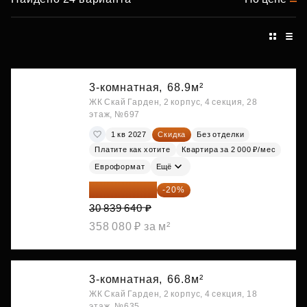
3-комнатная,
68.9м²
ЖК Скай Гарден, 2 корпус, 4 секция, 28
этаж, №697
1 кв 2027
Скидка
Без отделки
Платите как хотите
Квартира за 2 000 ₽/мес
Евроформат
Ещё
24 671 712 ₽
-20%
30 839 640 ₽
358 080 ₽ за м²
3-комнатная,
66.8м²
ЖК Скай Гарден, 2 корпус, 4 секция, 18
этаж, №635