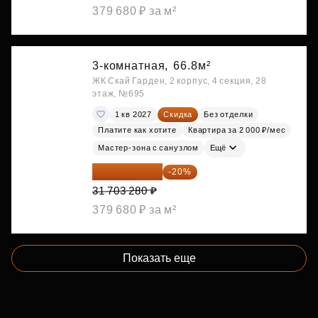
379 680 ₽ за м²
3-комнатная,
66.8м²
ЖК Скай Гарден, 2 корпус, 4 секция, 28
этаж, №695
1 кв 2027
Скидка
Без отделки
Платите как хотите
Квартира за 2 000 ₽/мес
Мастер-зона с санузлом
Ещё
25 362 624 ₽
-20%
31 703 280 ₽
379 680 ₽ за м²
Показать еще