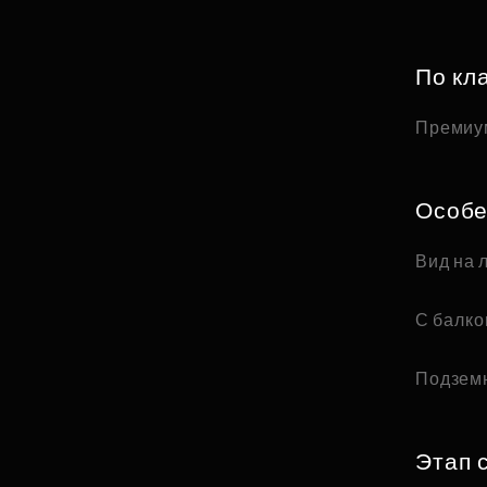
По кл
Премиу
Особе
Вид на 
С балк
Подзем
Этап 