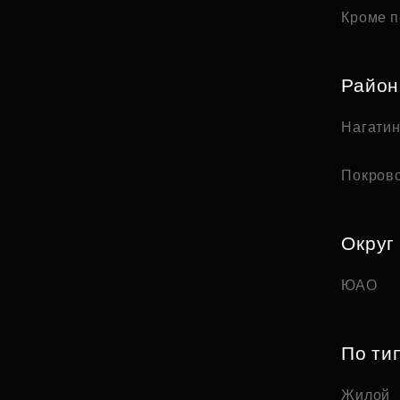
Кроме п
Райо
Нагати
Покров
Округ
ЮАО
По ти
Жилой