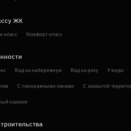
ассу ЖК
м-класс
Комфорт-класс
нности
лес
Вид на набережную
Вид на реку
У воды
оном
С панорамными окнами
С закрытой террито
ный паркинг
строительства