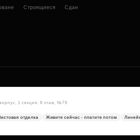
оване
Строящиеся
Сдан
корпус, 1 секция, 8 этаж, №79
Чистовая отделка
Живите сейчас - платите потом
Линей