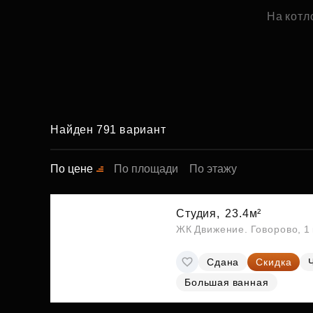
На котл
Найден 791 вариант
По цене
По площади
По этажу
Студия,
23.4м²
ЖК Движение. Говорово, 1 
Сдана
Скидка
Большая ванная