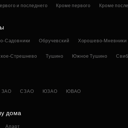
ервого и последнего
Кроме первого
Кроме посл
ны
но-Садовники
Обручевский
Хорошево-Мневники
ское-Стрешнево
Тушино
Южное Тушино
Свиб
ЗАО
СЗАО
ЮЗАО
ЮВАО
пу дома
Апарт