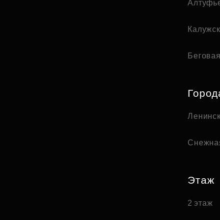
Алтуфь
Калужс
Бегова
Город
Ленинск
Снежна
Этаж
2 этаж