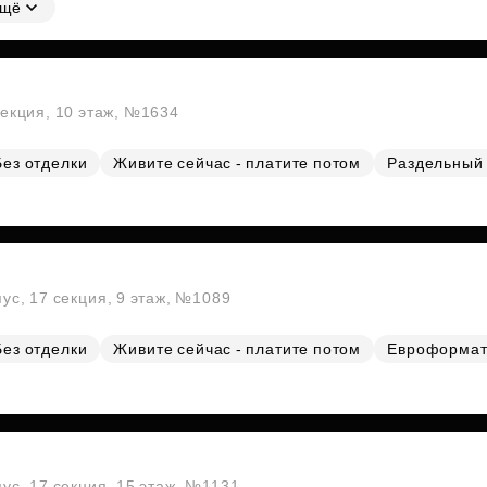
щё
секция, 10 этаж, №1634
Без отделки
Живите сейчас - платите потом
Раздельный 
пус, 17 секция, 9 этаж, №1089
Без отделки
Живите сейчас - платите потом
Евроформа
пус, 17 секция, 15 этаж, №1131