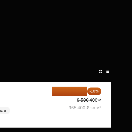
8 550 360 ₽
-10%
9 500 400 ₽
365 400 ₽ за м²
ная