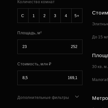
Количество комнат
Рефинансирование
Стоим
С
1
2
3
4
5+
Элитны
Площадь, м²
До 15 мл
Площ
Стоимость, млн ₽
30 кв. м
Малога
Метр
Дополнительные фильтры