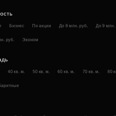
Субсидии
ость
е
Бизнес
По акции
До 8 млн. руб.
До 9 млн.
н. руб.
Эконом
адь
.
40 кв. м.
50 кв. м.
60 кв. м.
70 кв. м.
80 к
баритные
о