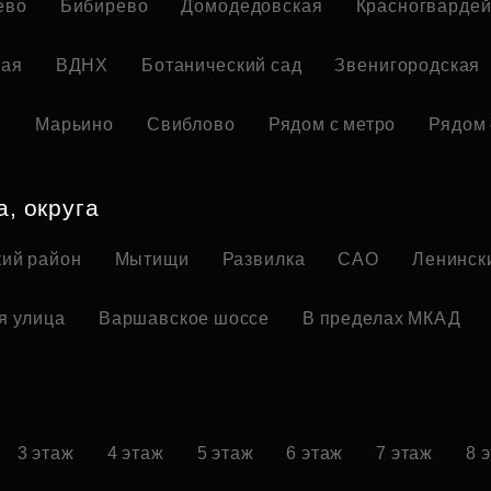
ево
Бибирево
Домодедовская
Красногвардей
кая
ВДНХ
Ботанический сад
Звенигородская
я
Марьино
Свиблово
Рядом с метро
Рядом 
а, округа
ий район
Мытищи
Развилка
САО
Ленинск
я улица
Варшавское шоссе
В пределах МКАД
3 этаж
4 этаж
5 этаж
6 этаж
7 этаж
8 