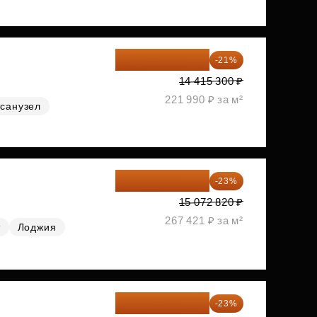
11 388 087 ₽
-21%
14 415 300 ₽
221 990 ₽ за м²
санузел
11 606 071 ₽
-23%
15 072 820 ₽
267 421 ₽ за м²
т
Лоджия
11 689 616 ₽
-23%