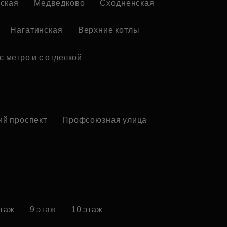
ская
Медведково
Сходненская
Нагатинская
Верхние котлы
с метро и с отделкой
ий проспект
Профсоюзная улица
этаж
9 этаж
10 этаж