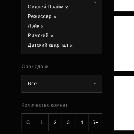
Сидней Прайм
Рефинансирование
Режиссер
Лэйк
Римский
Датский квартал
Срок сдачи
Все
Количество комнат
С
1
2
3
4
5+