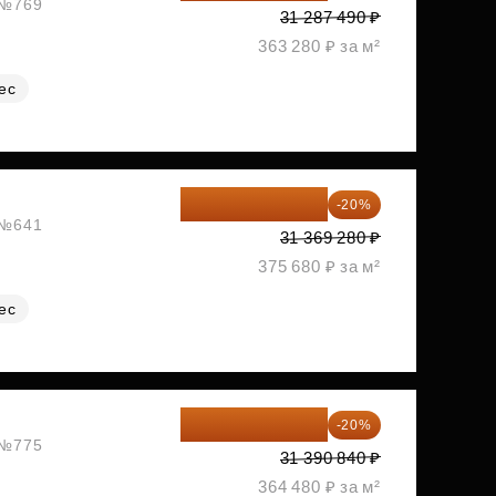
, №769
31 287 490 ₽
363 280 ₽ за м²
ес
25 095 424 ₽
-20%
, №641
31 369 280 ₽
375 680 ₽ за м²
ес
25 112 672 ₽
-20%
, №775
31 390 840 ₽
364 480 ₽ за м²