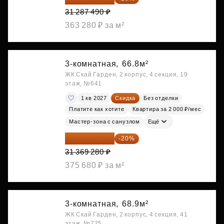
31 287 490 ₽
363 280 ₽ за м²
3-комнатная,
66.8м²
ЖК Скай Гарден, 2 корпус, 4 секция, 19
этаж, №641
1 кв 2027
Скидка
Без отделки
Платите как хотите
Квартира за 2 000 ₽/мес
Мастер-зона с санузлом
Ещё
25 095 424 ₽
-20%
31 369 280 ₽
375 680 ₽ за м²
3-комнатная,
68.9м²
ЖК Скай Гарден, 2 корпус, 4 секция, 41
этаж, №775