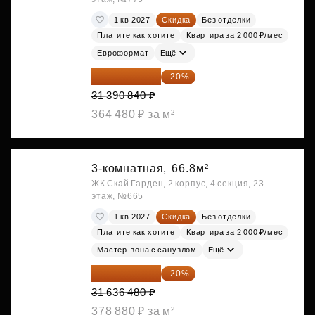
1 кв 2027
Скидка
Без отделки
Платите как хотите
Квартира за 2 000 ₽/мес
Евроформат
Ещё
25 112 672 ₽
-20%
31 390 840 ₽
364 480 ₽ за м²
3-комнатная,
66.8м²
ЖК Скай Гарден, 2 корпус, 4 секция, 23
этаж, №665
1 кв 2027
Скидка
Без отделки
Платите как хотите
Квартира за 2 000 ₽/мес
Мастер-зона с санузлом
Ещё
25 309 184 ₽
-20%
31 636 480 ₽
378 880 ₽ за м²