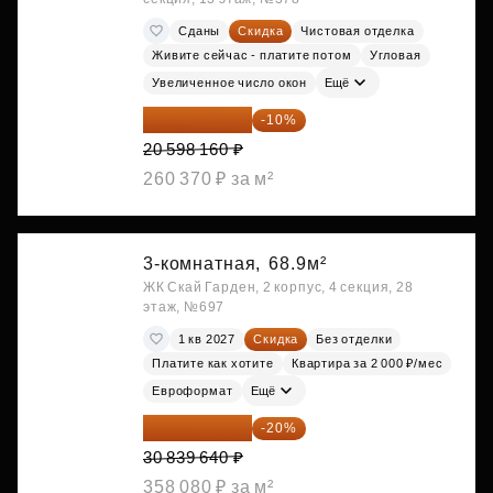
Сданы
Скидка
Чистовая отделка
Живите сейчас - платите потом
Угловая
Увеличенное число окон
Ещё
18 538 344 ₽
-10%
20 598 160 ₽
260 370 ₽ за м²
3-комнатная,
68.9м²
ЖК Скай Гарден, 2 корпус, 4 секция, 28
этаж, №697
1 кв 2027
Скидка
Без отделки
Платите как хотите
Квартира за 2 000 ₽/мес
Евроформат
Ещё
24 671 712 ₽
-20%
30 839 640 ₽
358 080 ₽ за м²