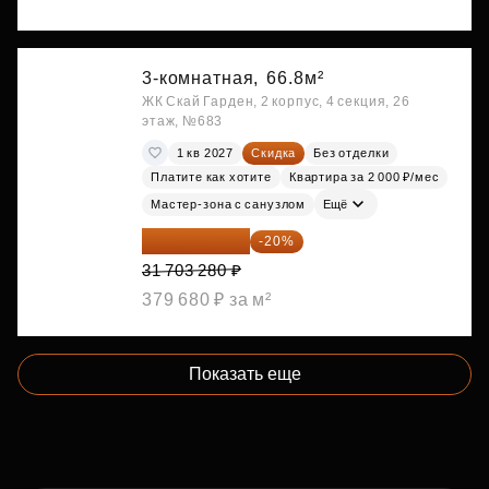
3-комнатная,
66.8м²
ЖК Скай Гарден, 2 корпус, 4 секция, 26
этаж, №683
1 кв 2027
Скидка
Без отделки
Платите как хотите
Квартира за 2 000 ₽/мес
Мастер-зона с санузлом
Ещё
25 362 624 ₽
-20%
31 703 280 ₽
379 680 ₽ за м²
Показать еще