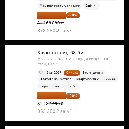
Мастер-зона с санузлом
Ещё
24 935 104 ₽
-20%
31 168 880 ₽
373 280 ₽ за м²
3-комнатная,
68.9м²
ЖК Скай Гарден, 2 корпус, 4 секция, 40
этаж, №769
1 кв 2027
Скидка
Без отделки
Платите как хотите
Квартира за 2 000 ₽/мес
Евроформат
Ещё
25 029 992 ₽
-20%
31 287 490 ₽
363 280 ₽ за м²