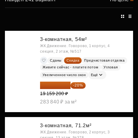
3-комнатная,
54м²
ЖК Движение. Говорово, 1 корпус, 4
секция, 2 этаж, №517
Сданы
Скидка
Предчистовая отделка
Живите сейчас - платите потом
Угловая
Увеличенное число окон
Ещё
15 327 360 ₽
-20%
19 159 200 ₽
283 840 ₽ за м²
3-комнатная,
71.2м²
ЖК Движение. Говорово, 2 корпус, 3
секция, 13 этаж, №378