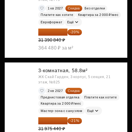
1 кв 2027
Скидка
Без отделки
Платите как хотите
Квартира за 2 000 ₽/мес
Евроформат
Ещё
25 112 672 ₽
-20%
31 390 840 ₽
364 480 ₽ за м²
3-комнатная,
58.8м²
ЖК Скай Гарден, 3 корпус, 5 секция, 21
этаж, №825
2 кв 2027
Скидка
Предчистовая отделка
Платите как хотите
Квартира за 2 000 ₽/мес
Мастер-зона с санузлом
Ещё
25 260 598 ₽
-21%
31 975 440 ₽