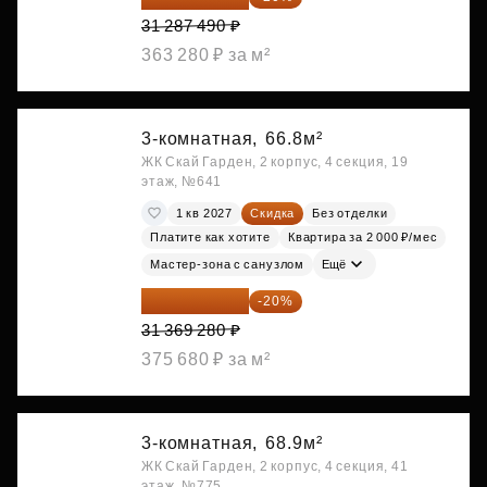
31 287 490 ₽
363 280 ₽ за м²
3-комнатная,
66.8м²
ЖК Скай Гарден, 2 корпус, 4 секция, 19
этаж, №641
1 кв 2027
Скидка
Без отделки
Платите как хотите
Квартира за 2 000 ₽/мес
Мастер-зона с санузлом
Ещё
25 095 424 ₽
-20%
31 369 280 ₽
375 680 ₽ за м²
3-комнатная,
68.9м²
ЖК Скай Гарден, 2 корпус, 4 секция, 41
этаж, №775