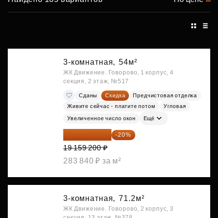
3-комнатная,
54м²
ЖК Движение. Говорово, 1 корпус, 4
секция, 2 этаж, №517
Сданы
Скидка
Предчистовая отделка
Живите сейчас - платите потом
Угловая
Увеличенное число окон
Ещё
15 327 360 ₽
-20%
19 159 200 ₽
283 840 ₽ за м²
3-комнатная,
71.2м²
ЖК Движение. Говорово, 2 корпус, 3
секция, 13 этаж, №378