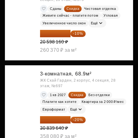
Сданы
Скидка
Чистовая отделка
Живите сейчас - платите потом
Угловая
Увеличенное число окон
Ещё
18 538 344 ₽
-10%
20 598 160 ₽
260 370 ₽ за м²
3-комнатная,
68.9м²
ЖК Скай Гарден, 2 корпус, 4 секция, 28
этаж, №697
1 кв 2027
Скидка
Без отделки
Платите как хотите
Квартира за 2 000 ₽/мес
Евроформат
Ещё
24 671 712 ₽
-20%
30 839 640 ₽
358 080 ₽ за м²