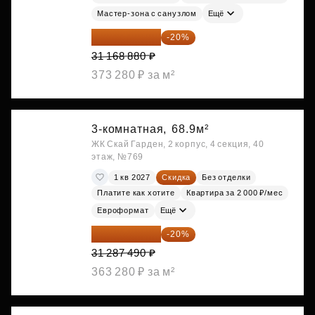
Мастер-зона с санузлом
Ещё
24 935 104 ₽
-20%
31 168 880 ₽
373 280 ₽ за м²
3-комнатная,
68.9м²
ЖК Скай Гарден, 2 корпус, 4 секция, 40
этаж, №769
1 кв 2027
Скидка
Без отделки
Платите как хотите
Квартира за 2 000 ₽/мес
Евроформат
Ещё
25 029 992 ₽
-20%
31 287 490 ₽
363 280 ₽ за м²